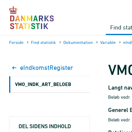
Gå
til
sidens
indhold
Find stat
Forside
Find statistik
Dokumen­tation
Variable
eInd
VM
eIndkomstRegister
VMO_INDK_ART_BELOEB
Langt na
Beløb vedr.
Generel 
Beløb vedr
DEL SIDENS INDHOLD