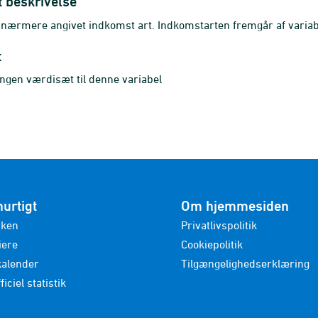
t beskrivelse
. nærmere angivet indkomst art. Indkomstarten fremgår af v
t
ingen værdisæt til denne variabel
hurtigt
Om hjemmesiden
nken
Privatlivspolitik
iere
Cookiepolitik
kalender
Tilgængelighedserklæring
ficiel statistik