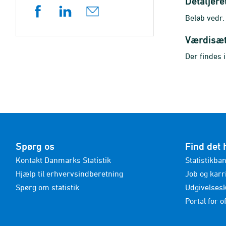
Detaljere
Beløb vedr
Værdisæ
Der findes 
Spørg os
Find det 
Kontakt Danmarks Statistik
Statistikba
Hjælp til erhvervsindberetning
Job og karr
Spørg om statistik
Udgivelses
Portal for of