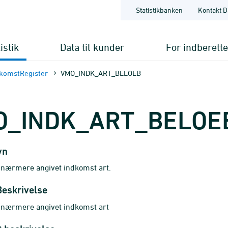
Statistikbanken
Kontakt D
istik
Data til kunder
For indberett
komstRegister
VMO_INDK_ART_BELOEB
O_INDK_ART_BELOE
vn
 nærmere angivet indkomst art.
Beskrivelse
. nærmere angivet indkomst art