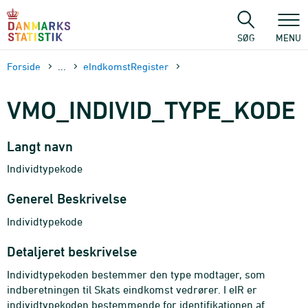
Gå
til
sidens
SØG
MENU
indhold
Forside
...
eIndkomstRegister
VMO_INDIVID_TYPE_KODE
Langt navn
Individtypekode
Generel Beskrivelse
Individtypekode
Detaljeret beskrivelse
Individtypekoden bestemmer den type modtager, som
indberetningen til Skats eindkomst vedrører. I eIR er
individtypekoden bestemmende for identifikationen af