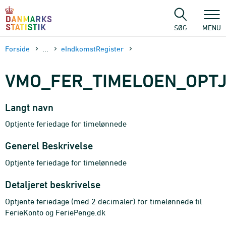
Gå
til
sidens
SØG
MENU
indhold
Forside
...
eIndkomstRegister
VMO_FER_TIMELOEN_OPT
Langt navn
Optjente feriedage for timelønnede
Generel Beskrivelse
Optjente feriedage for timelønnede
Detaljeret beskrivelse
Optjente feriedage (med 2 decimaler) for timelønnede til
FerieKonto og FeriePenge.dk