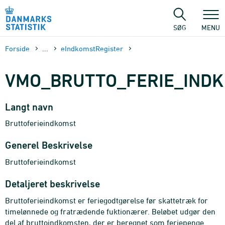
Gå
til
sidens
SØG
MENU
indhold
Forside
...
eIndkomstRegister
VMO_BRUTTO_FERIE_INDK
Langt navn
Bruttoferieindkomst
Generel Beskrivelse
Bruttoferieindkomst
Detaljeret beskrivelse
Bruttoferieindkomst er feriegodtgørelse før skattetræk for
timelønnede og fratrædende fuktionærer. Beløbet udgør den
del af bruttoindkomsten, der er beregnet som feriepenge.