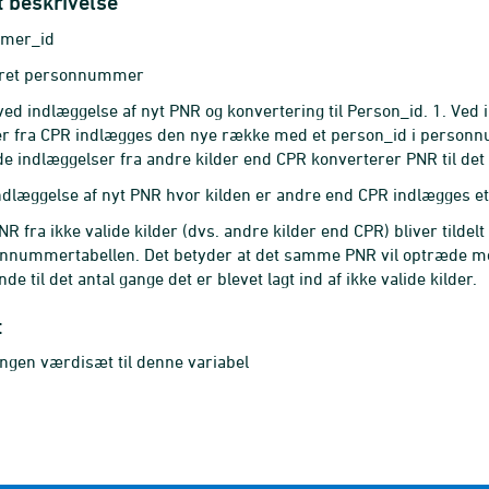
t beskrivelse
mer_id
ceret personnummer
ed indlæggelse af nyt PNR og konvertering til Person_id. 1. Ved 
r fra CPR indlægges den nye række med et person_id i personnu
de indlæggelser fra andre kilder end CPR konverterer PNR til d
ndlæggelse af nyt PNR hvor kilden er andre end CPR indlægges et 
NR fra ikke valide kilder (dvs. andre kilder end CPR) bliver tilde
nnummertabellen. Det betyder at det samme PNR vil optræde me
de til det antal gange det er blevet lagt ind af ikke valide kilder.
t
ingen værdisæt til denne variabel