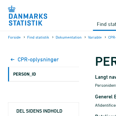
Gå
til
sidens
indhold
Find stat
Forside
Find statistik
Dokumen­tation
Variable
CPR-
PE
CPR-oplysninger
PERSON_ID
Langt na
Personiden
Generel 
Afidentifi
DEL SIDENS INDHOLD