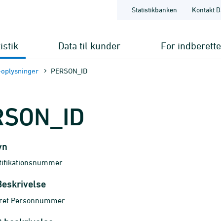
Statistikbanken
Kontakt D
istik
Data til kunder
For indberett
oplysninger
PERSON_ID
RSON_ID
vn
tifikationsnummer
Beskrivelse
ceret Personnummer