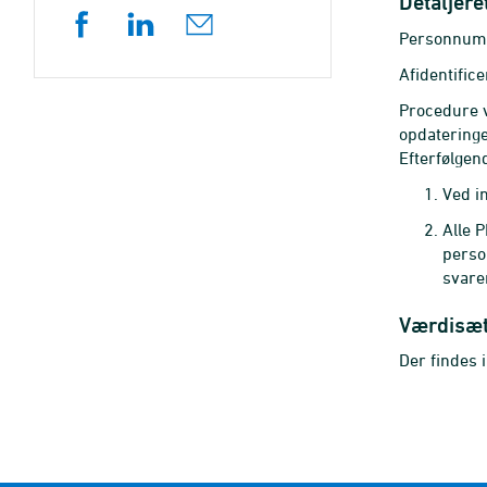
Detaljere
Personnum
Afidentifi
Procedure v
opdateringe
Efterfølgen
Ved i
Alle P
perso
svaren
Værdisæ
Der findes 