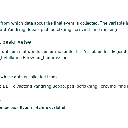
from which data about the final event is collected. The variable 
and Vandring Bopael psd_befolkning Forsvind_find missing
t beskrivelse
r data om sluthændelsen er indsamlet fra. Variablen har følgend
_befolkning Forsvind_find missing
where data is collected from:
 BEF_civilstand Vandring Bopael psd_befolkning Forsvind_find
t
ingen værdisæt til denne variabel