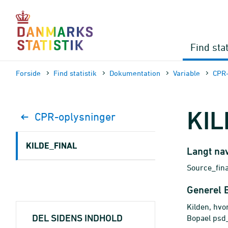
Gå
til
sidens
indhold
Find stat
Forside
Find statistik
Dokumen­tation
Variable
CPR-
KIL
CPR-oplysninger
KILDE_FINAL
Langt na
Source_fina
Generel 
Kilden, hvo
DEL SIDENS INDHOLD
Bopael psd