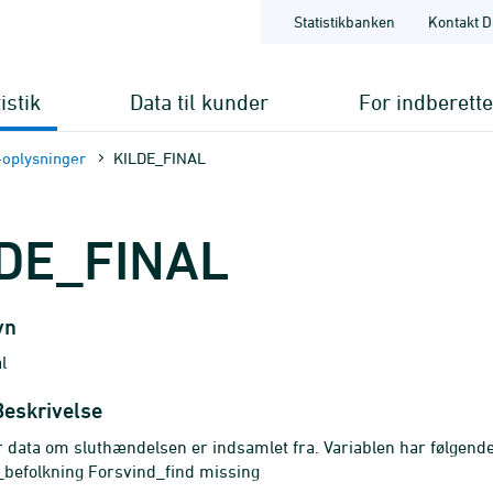
Statistikbanken
Kontakt D
istik
Data til kunder
For indberett
oplysninger
KILDE_FINAL
DE_FINAL
vn
l
Beskrivelse
r data om sluthændelsen er indsamlet fra. Variablen har følgend
_befolkning Forsvind_find missing