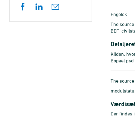
Engelsk
The source 
BEF_civilst
Detaljere
Kilden, hvo
Bopael psd
The source 
modulstatus
Værdisæ
Der findes 