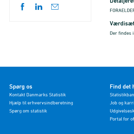
Detaljere
FORAELDER_
Værdisæ
Der findes 
Spørg os
Find det 
Kontakt Danmarks Statistik
Statistikba
Hjælp til erhvervsindberetning
Job og karr
Spørg om statistik
Udgivelses
Portal for of