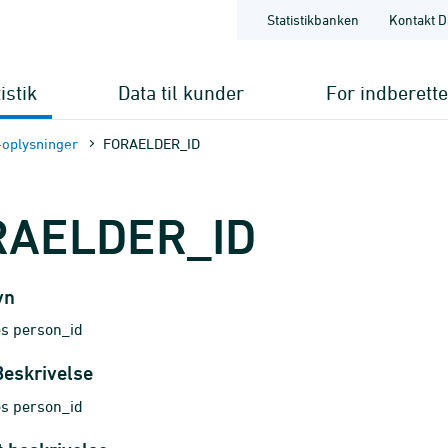
Statistikbanken
Kontakt D
istik
Data til kunder
For indberett
oplysninger
FORAELDER_ID
RAELDER_ID
vn
s person_id
Beskrivelse
s person_id