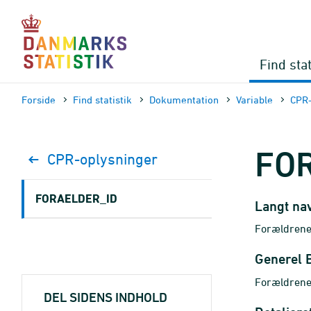
Gå
til
sidens
indhold
Find stat
Forside
Find statistik
Dokumen­tation
Variable
CPR-
FO
CPR-oplysninger
FORAELDER_ID
Langt na
Forældrene
Generel 
Forældrene
DEL SIDENS INDHOLD