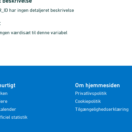
t beskrivelse
ID har ingen detaljeret beskrivelse
t
ingen værdisæt til denne variabel
hurtigt
Om hjemmesiden
nken
Privatlivspolitik
iere
Cookiepolitik
kalender
Tilgængelighedserklæring
ficiel statistik