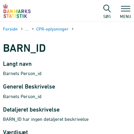
Gå
til
sidens
SØG
MENU
indhold
Forside
...
CPR-oplysninger
BARN_ID
Langt navn
Barnets Person_id
Generel Beskrivelse
Barnets Person_id
Detaljeret beskrivelse
BARN_ID har ingen detaljeret beskrivelse
Værdisæt