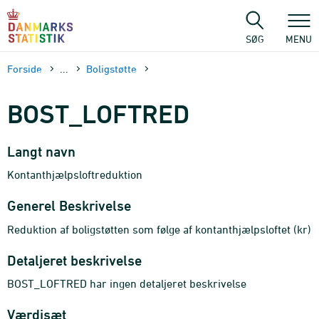
Gå
til
sidens
SØG
MENU
indhold
Forside
...
Boligstøtte
BOST_LOFTRED
Langt navn
Kontanthjælpsloftreduktion
Generel Beskrivelse
Reduktion af boligstøtten som følge af kontanthjælpsloftet (kr)
Detaljeret beskrivelse
BOST_LOFTRED har ingen detaljeret beskrivelse
Værdisæt