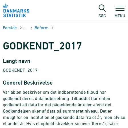
Gå
til
sidens
SØG
MENU
indhold
Forside
...
Boform
GODKENDT_2017
Langt navn
GODKENDT_2017
Generel Beskrivelse
Variablen beskriver om det indberettende tilbud har
godkendt deres dataindberetning. Tilbuddet har enten
godkendt alt data for det pågældende år eller afvist det.
Godkendelsen sker af data på summeret niveau. Det er
muligt for en institution et godkende data fra et år, men afvise
et andet år. Hvis et ophold strækker sig over flere år, så er