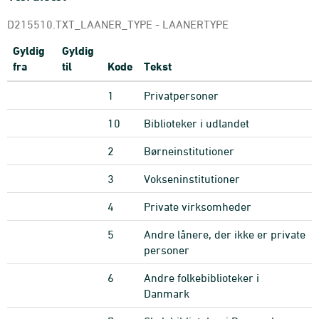
D215510.TXT_LAANER_TYPE - LAANERTYPE
Gyldig
Gyldig
fra
til
Kode
Tekst
1
Privatpersoner
10
Biblioteker i udlandet
2
Børneinstitutioner
3
Vokseninstitutioner
4
Private virksomheder
5
Andre lånere, der ikke er private
personer
6
Andre folkebiblioteker i
Danmark