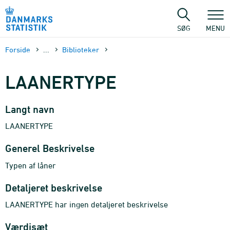
Gå
til
sidens
SØG
MENU
indhold
Forside
...
Biblioteker
LAANERTYPE
Langt navn
LAANERTYPE
Generel Beskrivelse
Typen af låner
Detaljeret beskrivelse
LAANERTYPE har ingen detaljeret beskrivelse
Værdisæt