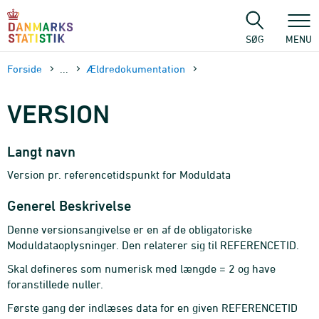
Gå
til
sidens
SØG
MENU
indhold
Forside
...
Ældredokumentation
VERSION
Langt navn
Version pr. referencetidspunkt for Moduldata
Generel Beskrivelse
Denne versionsangivelse er en af de obligatoriske
Moduldataoplysninger. Den relaterer sig til REFERENCETID.
Skal defineres som numerisk med længde = 2 og have
foranstillede nuller.
Første gang der indlæses data for en given REFERENCETID