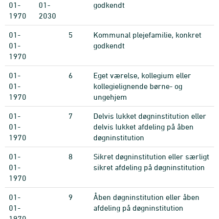
01-
01-
godkendt
1970
2030
01-
5
Kommunal plejefamilie, konkret
01-
godkendt
1970
01-
6
Eget værelse, kollegium eller
01-
kollegielignende børne- og
1970
ungehjem
01-
7
Delvis lukket døgninstitution eller
01-
delvis lukket afdeling på åben
1970
døgninstitution
01-
8
Sikret døgninstitution eller særligt
01-
sikret afdeling på døgninstitution
1970
01-
9
Åben døgninstitution eller åben
01-
afdeling på døgninstitution
1970