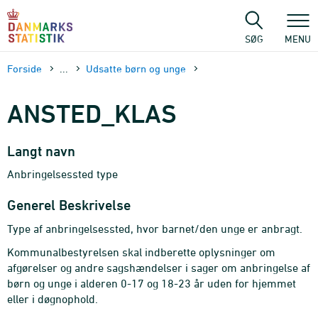
Gå
til
sidens
SØG
MENU
indhold
Forside
...
Udsatte børn og unge
ANSTED_KLAS
Langt navn
Anbringelsessted type
Generel Beskrivelse
Type af anbringelsessted, hvor barnet/den unge er anbragt.
Kommunalbestyrelsen skal indberette oplysninger om
afgørelser og andre sagshændelser i sager om anbringelse af
børn og unge i alderen 0-17 og 18-23 år uden for hjemmet
eller i døgnophold.