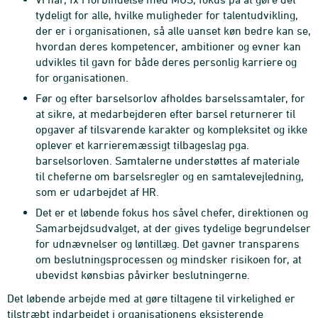
tydeligt for alle, hvilke muligheder for talentudvikling,
der er i organisationen, så alle uanset køn bedre kan se,
hvordan deres kompetencer, ambitioner og evner kan
udvikles til gavn for både deres personlig karriere og
for organisationen.
Før og efter barselsorlov afholdes barselssamtaler, for
at sikre, at medarbejderen efter barsel returnerer til
opgaver af tilsvarende karakter og kompleksitet og ikke
oplever et karrieremæssigt tilbageslag pga.
barselsorloven. Samtalerne understøttes af materiale
til cheferne om barselsregler og en samtalevejledning,
som er udarbejdet af HR.
Det er et løbende fokus hos såvel chefer, direktionen og
Samarbejdsudvalget, at der gives tydelige begrundelser
for udnævnelser og løntillæg. Det gavner transparens
om beslutningsprocessen og mindsker risikoen for, at
ubevidst kønsbias påvirker beslutningerne.
Det løbende arbejde med at gøre tiltagene til virkelighed er
tilstræbt indarbejdet i organisationens eksisterende