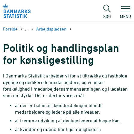
Gå
til
sidens
SØG
MENU
indhold
Forside
...
Arbejds­pladsen
Politik og handlingsplan
for kønsligestilling
I Danmarks Statistik arbejder vi for at tiltrække og fastholde
dygtige og dedikerede medarbejdere, og vi anser
forskellighed i medarbejdersammensætningen og i ledelsen
som en styrke. Det er derfor vores mål:
at der er balance i kønsfordelingen blandt
medarbejdere og ledere på alle niveauer.
at fremme udvikling af dygtige ledere af begge køn.
at kvinder og mænd har lige muligheder i