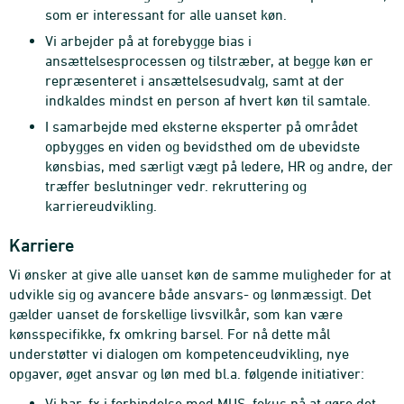
som er interessant for alle uanset køn.
Vi arbejder på at forebygge bias i
ansættelsesprocessen og tilstræber, at begge køn er
repræsenteret i ansættelsesudvalg, samt at der
indkaldes mindst en person af hvert køn til samtale.
I samarbejde med eksterne eksperter på området
opbygges en viden og bevidsthed om de ubevidste
kønsbias, med særligt vægt på ledere, HR og andre, der
træffer beslutninger vedr. rekruttering og
karriereudvikling.
Karriere
Vi ønsker at give alle uanset køn de samme muligheder for at
udvikle sig og avancere både ansvars- og lønmæssigt. Det
gælder uanset de forskellige livsvilkår, som kan være
kønsspecifikke, fx omkring barsel. For nå dette mål
understøtter vi dialogen om kompetenceudvikling, nye
opgaver, øget ansvar og løn med bl.a. følgende initiativer:
Vi har, fx i forbindelse med MUS, fokus på at gøre det