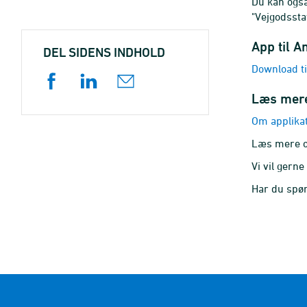
Du kan også
"Vejgodsstat
App til A
DEL SIDENS INDHOLD
Download ti
Læs mere
Om applikat
Læs mere o
Vi vil gerne
Har du spør