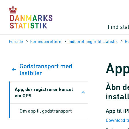
Gå
til
sidens
indhold
Find stat
Forside
For indberettere
Indberetninger til statistik
Go
App
Godstransport med
lastbiler
Åbn de
App, der registrerer kørsel
insta
via GPS
App til i
Om app til godstransport
Download ti