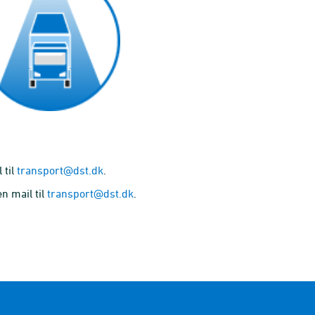
 til
transport@dst.dk
.
n mail til
transport@dst.dk
.