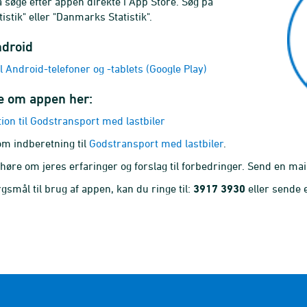
 søge efter appen direkte i App Store. Søg på
istik" eller "Danmarks Statistik".
ndroid
l Android-telefoner og -tablets (Google Play)
 om appen her:
ion til Godstransport med lastbiler
m indberetning til
Godstransport med lastbiler
.
 høre om jeres erfaringer og forslag til forbedringer. Send en mail
gsmål til brug af appen, kan du ringe til:
3917 3930
eller sende e