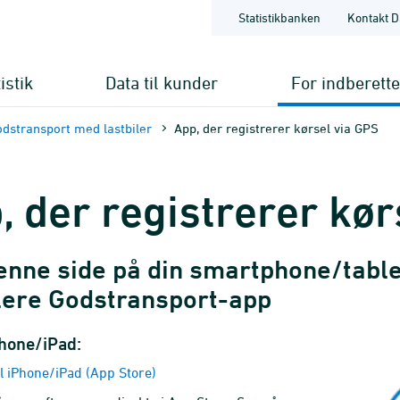
Statistikbanken
Kontakt D
istik
Data til kunder
For indberett
dstransport med lastbiler
App, der registrerer kørsel via GPS
, der registrerer kør
nne side på din smartphone/tablet 
llere Godstransport-app
Phone/iPad:
l iPhone/iPad (App Store)