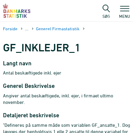
Gå
til
sidens
SØG
MENU
indhold
Forside
...
Generel Firmastatistik
GF_INKLEJER_1
Langt navn
Antal beskæftigede inkl. ejer
Generel Beskrivelse
Angiver antal beskæftigede, inkl. ejer, i firmaet ultimo
november.
Detaljeret beskrivelse
"Defineres på samme måde som variablen GF_ansatte_1. Dog
lægges der henholdsvis 1 elle 2 ansatte til denne variabel for