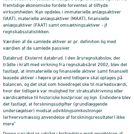
fremtidige økonomiske fordele forventes at tilflyde
virksomheden. Kan opdeles i immaterielle anlægsaktiver
(IAAT), materielle anlægsaktiver (MAAT), finansielle
anlægsaktiver (FAAT) samt omsætningsaktiver - jf
regnskabsstatistikken.
Værdien af de samlede aktiver er pr. definition lig med
værdien af de samlede passiver.
Databrud: Eksternt databrud. I den årsregnskabslov, der
trådte i kraft med virkning fra regnskabsåret 2002, blev det
fastlagt, at immaterielle og finansielle aktiver samt finansielt
leasede aktiver i højere grad end tidligere skal optages på
balancen, og det skal som hovedregel ske til markedsværdi,
hvor der tidligere var mulighed for straksafskrivning eller
værdisættelse til historiske kostpriser og lign. Endvidere blev
det fastlagt, at forskningsudgifter (grundlæggende
undersøgelser) modsat udviklingsomkostninger
(erhvervsmæssig anvendelse af forskningsresultater) ikke
mere"
Denne variabel er udgået i forbindelse med oprettelsen af