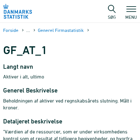
Gå
til
sidens
SØG
MENU
indhold
Forside
...
Generel Firmastatistik
GF_AT_1
Langt navn
Aktiver i alt, ultimo
Generel Beskrivelse
Beholdningen af aktiver ved regnskabsårets slutning. Målt i
kroner.
Detaljeret beskrivelse
"Værdien af de ressourcer, som er under virksomhedens
kontrol som et resultat af tidligere begivenheder, og hvorfra