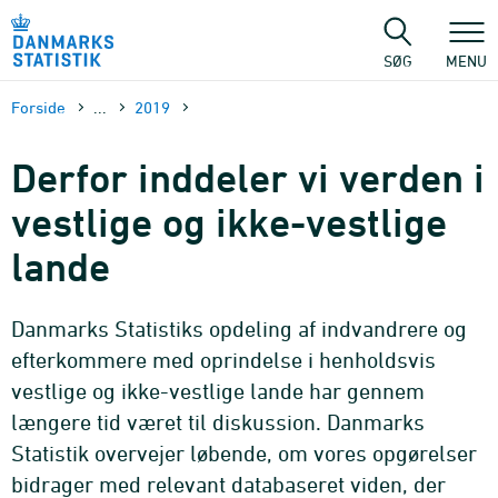
Gå
til
sidens
SØG
MENU
indhold
Forside
...
2019
Derfor inddeler vi verden i
vestlige og ikke-vestlige
lande
Danmarks Statistiks opdeling af indvandrere og
efterkommere med oprindelse i henholdsvis
vestlige og ikke-vestlige lande har gennem
længere tid været til diskussion. Danmarks
Statistik overvejer løbende, om vores opgørelser
bidrager med relevant databaseret viden, der