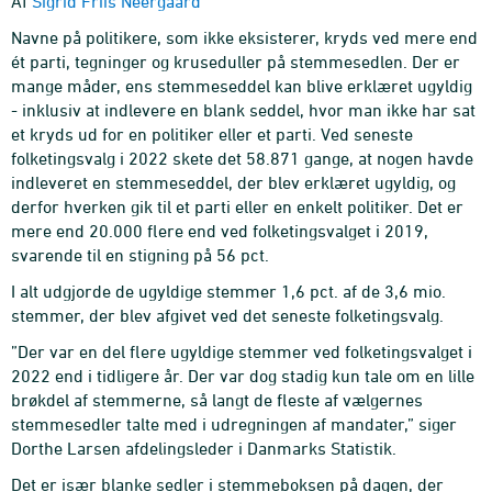
Af
Sigrid Friis Neergaard
Navne på politikere, som ikke eksisterer, kryds ved mere end
ét parti, tegninger og kruseduller på stemmesedlen. Der er
mange måder, ens stemmeseddel kan blive erklæret ugyldig
- inklusiv at indlevere en blank seddel, hvor man ikke har sat
et kryds ud for en politiker eller et parti. Ved seneste
folketingsvalg i 2022 skete det 58.871 gange, at nogen havde
indleveret en stemmeseddel, der blev erklæret ugyldig, og
derfor hverken gik til et parti eller en enkelt politiker. Det er
mere end 20.000 flere end ved folketingsvalget i 2019,
svarende til en stigning på 56 pct.
I alt udgjorde de ugyldige stemmer 1,6 pct. af de 3,6 mio.
stemmer, der blev afgivet ved det seneste folketingsvalg.
”Der var en del flere ugyldige stemmer ved folketingsvalget i
2022 end i tidligere år. Der var dog stadig kun tale om en lille
brøkdel af stemmerne, så langt de fleste af vælgernes
stemmesedler talte med i udregningen af mandater,” siger
Dorthe Larsen afdelingsleder i Danmarks Statistik.
Det er især blanke sedler i stemmeboksen på dagen, der