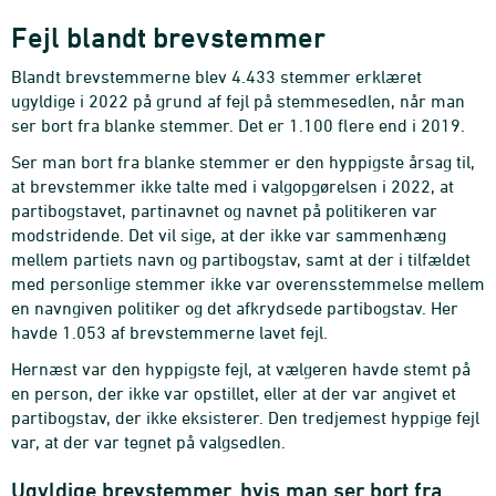
Fejl blandt brevstemmer
Blandt brevstemmerne blev 4.433 stemmer erklæret
ugyldige i 2022 på grund af fejl på stemmesedlen, når man
ser bort fra blanke stemmer. Det er 1.100 flere end i 2019.
Ser man bort fra blanke stemmer er den hyppigste årsag til,
at brevstemmer ikke talte med i valgopgørelsen i 2022, at
partibogstavet, partinavnet og navnet på politikeren var
modstridende. Det vil sige, at der ikke var sammenhæng
mellem partiets navn og partibogstav, samt at der i tilfældet
med personlige stemmer ikke var overensstemmelse mellem
en navngiven politiker og det afkrydsede partibogstav. Her
havde 1.053 af brevstemmerne lavet fejl.
Hernæst var den hyppigste fejl, at vælgeren havde stemt på
en person, der ikke var opstillet, eller at der var angivet et
partibogstav, der ikke eksisterer. Den tredjemest hyppige fejl
var, at der var tegnet på valgsedlen.
Ugyldige brevstemmer, hvis man ser bort fra