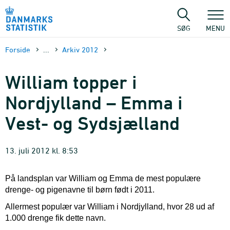
Gå
til
sidens
SØG
MENU
indhold
Forside
...
Arkiv 2012
William topper i
Nordjylland – Emma i
Vest- og Sydsjælland
13. juli 2012 kl. 8:53
På landsplan var William og Emma de mest populære
drenge- og pigenavne til børn født i 2011.
Allermest populær var William i Nordjylland, hvor 28 ud af
1.000 drenge fik dette navn.