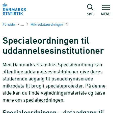
Gå
til
sidens
SØG
MENU
indhold
Forside
...
Mikrodataordninger
Specialeordningen til
uddannelsesinstitutioner
Med Danmarks Statistiks Specialeordning kan
offentlige uddannelsesinstitutioner give deres
studerende adgang til pseudonymiserede
mikrodata til brug i specialeprojekter. På denne
side kan du finde vejledningsmateriale og læse
mere om specialeordningen.
Specialeordningen – dataadgang til