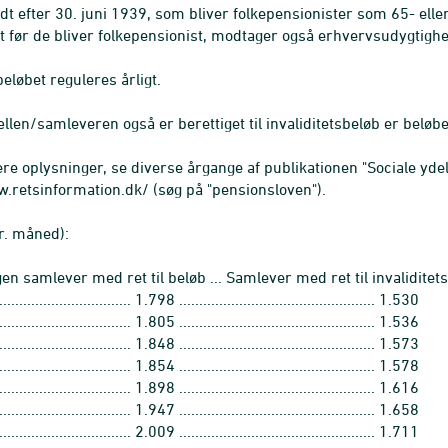
dt efter 30. juni 1939, som bliver folkepensionister som 65- el
 før de bliver folkepensionist, modtager også erhvervsudygtigh
beløbet reguleres årligt.
llen/samleveren også er berettiget til invaliditetsbeløb er belø
re oplysninger, se diverse årgange af publikationen "Sociale ydels
.retsinformation.dk/ (søg på "pensionsloven").
pr. måned):
ngen samlever med ret til beløb ... Samlever med ret til invaliditet
............................... 1.798 ................................................. 1.530
............................... 1.805 ................................................. 1.536
............................... 1.848 ................................................. 1.573
............................... 1.854 ................................................. 1.578
............................... 1.898 ................................................. 1.616
............................... 1.947 ................................................. 1.658
............................... 2.009 ................................................. 1.711