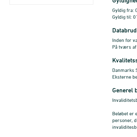
Gyldighe
Gyldig fra:
Gyldig til:
Databrud
Inden for va
På tværs af
Kvalitets
Danmarks St
Eksterne b
Generel 
Invaliditets
Beløbet er 
personer, d
invalidites