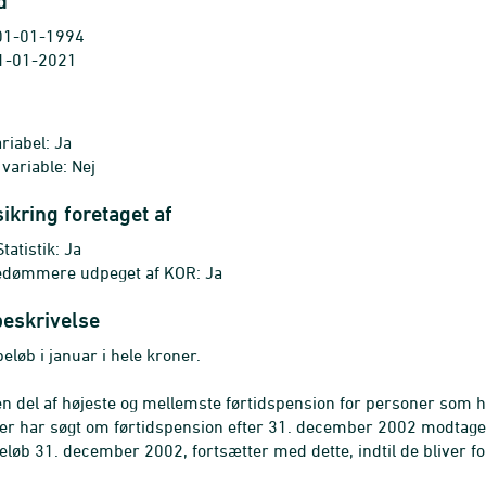
d
 01-01-1994
 01-01-2021
riabel: Ja
 variable: Nej
sikring foretaget af
atistik: Ja
edømmere udpeget af KOR: Ja
beskrivelse
beløb i januar i hele kroner.
en del af højeste og mellemste førtidspension for personer som h
er har søgt om førtidspension efter 31. december 2002 modtager 
beløb 31. december 2002, fortsætter med dette, indtil de bliver fo