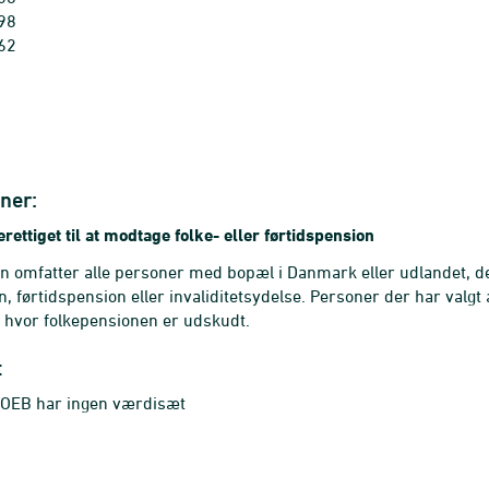
198
262
ner:
rettiget til at modtage folke- eller førtidspension
n omfatter alle personer med bopæl i Danmark eller udlandet, der
n, førtidspension eller invaliditetsydelse. Personer der har valgt 
 hvor folkepensionen er udskudt.
t
OEB har ingen værdisæt