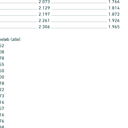
............................... 2.073 ................................................. 1.766
............................... 2.129 ................................................. 1.814
............................... 2.197 ................................................. 1.872
............................... 2.261 ................................................. 1.926
............................... 2.306 ................................................. 1.965
beløb (alle):
352
408
478
555
650
700
778
822
873
916
957
016
076
138