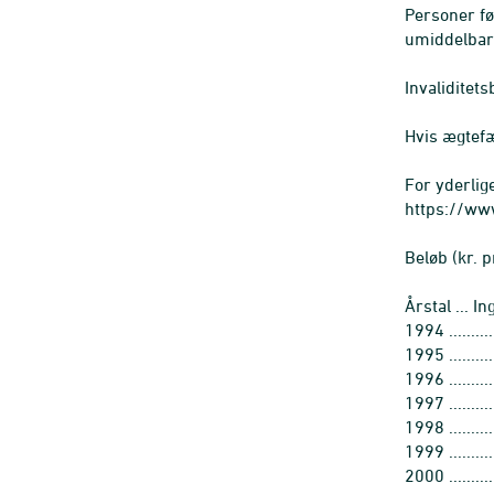
Personer fø
umiddelbart
Invaliditets
Hvis ægtefæ
For yderlige
https://www
Beløb (kr. 
Årstal ... I
1994 ............
1995 ............
1996 ............
1997 ............
1998 ............
1999 ............
2000 ............