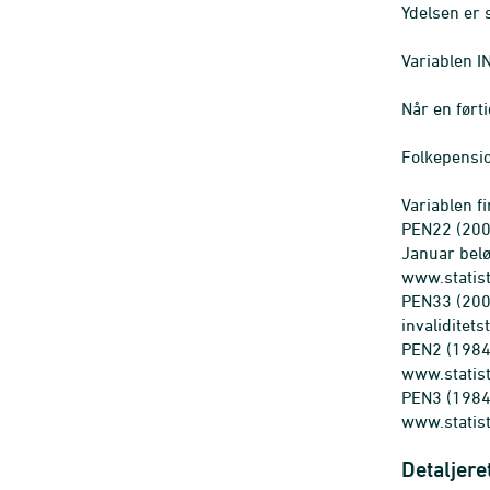
Ydelsen er 
Variablen I
Når en ført
Folkepensi
Variablen fi
PEN22 (2007
Januar beløb
www.statis
PEN33 (2007
invaliditet
PEN2 (1984-
www.statis
PEN3 (1984-
www.statis
Detaljere