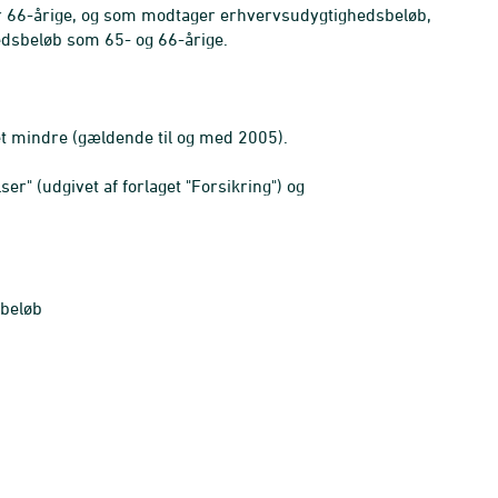
ler 66-årige, og som modtager erhvervsudygtighedsbeløb,
edsbeløb som 65- og 66-årige.
bet mindre (gældende til og med 2005).
er" (udgivet af forlaget "Forsikring") og
sbeløb