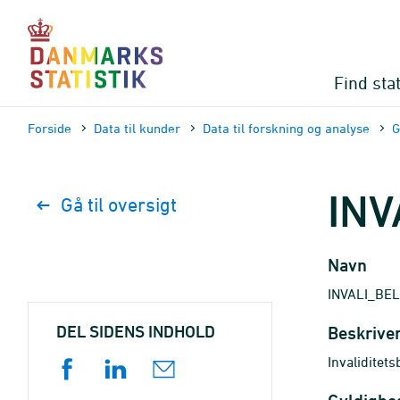
Gå
til
sidens
indhold
Find stat
Forside
Data til kunder
Data til forskning og analyse
G
INV
Gå til oversigt
Navn
INVALI_BE
DEL SIDENS INDHOLD
Beskrive
Invaliditets