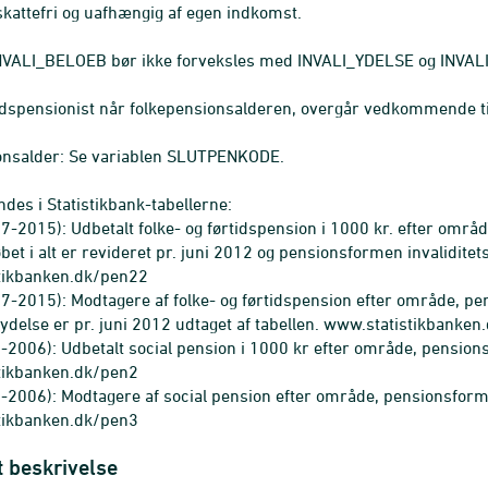
skattefri og uafhængig af egen indkomst.
NVALI_BELOEB bør ikke forveksles med INVALI_YDELSE og INVALI_T
idspensionist når folkepensionsalderen, overgår vedkommende ti
onsalder: Se variablen SLUTPENKODE.
ndes i Statistikbank-tabellerne:
-2015): Udbetalt folke- og førtidspension i 1000 kr. efter område
et i alt er revideret pr. juni 2012 og pensionsformen invaliditets
tikbanken.dk/pen22
-2015): Modtagere af folke- og førtidspension efter område, pe
stydelse er pr. juni 2012 udtaget af tabellen. www.statistikbanke
2006): Udbetalt social pension i 1000 kr efter område, pensionsf
tikbanken.dk/pen2
2006): Modtagere af social pension efter område, pensionsform, b
tikbanken.dk/pen3
t beskrivelse