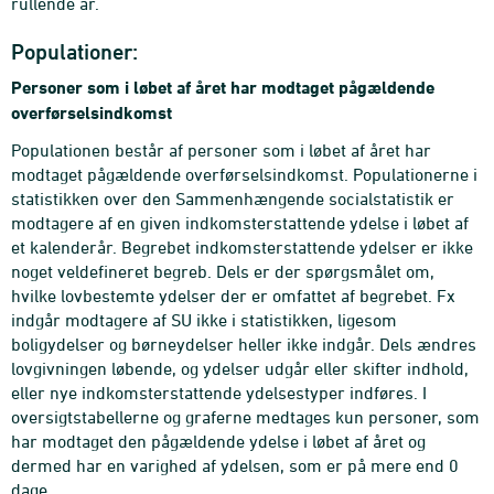
rullende år.
Populationer:
Personer som i løbet af året har modtaget pågældende
overførselsindkomst
Populationen består af personer som i løbet af året har
modtaget pågældende overførselsindkomst. Populationerne i
statistikken over den Sammenhængende socialstatistik er
modtagere af en given indkomsterstattende ydelse i løbet af
et kalenderår. Begrebet indkomsterstattende ydelser er ikke
noget veldefineret begreb. Dels er der spørgsmålet om,
hvilke lovbestemte ydelser der er omfattet af begrebet. Fx
indgår modtagere af SU ikke i statistikken, ligesom
boligydelser og børneydelser heller ikke indgår. Dels ændres
lovgivningen løbende, og ydelser udgår eller skifter indhold,
eller nye indkomsterstattende ydelsestyper indføres. I
oversigtstabellerne og graferne medtages kun personer, som
har modtaget den pågældende ydelse i løbet af året og
dermed har en varighed af ydelsen, som er på mere end 0
dage.