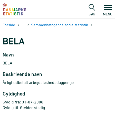
Gå
til
sidens
SØG
MENU
indhold
Forside
...
Sammenhængende socialstatistik
BELA
Navn
BELA
Beskrivende navn
Årligt udbetalt arbejdsløshedsdagpenge
Gyldighed
Gyldig fra: 31-07-2008
Gyldig til: Gælder stadig