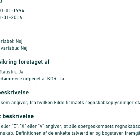
d
 01-01-1994
 01-01-2016
riabel: Nej
 variable: Nej
sikring foretaget af
atistik: Ja
edømmere udpeget af KOR: Ja
beskrivelse
 som angiver, fra hvilken kilde firmaets regnskabsoplysninger 
t beskrivelse
 eller "E", "X" eller "V" angiver, at alle spørgeskemaets regnskab
gnskab. Definitionen af de enkelte talværdier og bogstaver fremgå