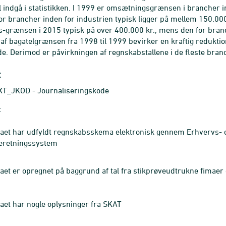
l indgå i statistikken. I 1999 er omsætningsgrænsen i brancher i
r brancher inden for industrien typisk ligger på mellem 150.000
grænsen i 2015 typisk på over 400.000 kr., mens den for branch
f bagatelgrænsen fra 1998 til 1999 bevirker en kraftig reduktion i
e. Derimod er påvirkningen af regnskabstallene i de fleste bran
t
T_JKOD - Journaliseringskode
t
aet har udfyldt regnskabsskema elektronisk gennem Erhvervs- o
eretningssystem
aet er opregnet på baggrund af tal fra stikprøveudtrukne fimaer
aet har nogle oplysninger fra SKAT