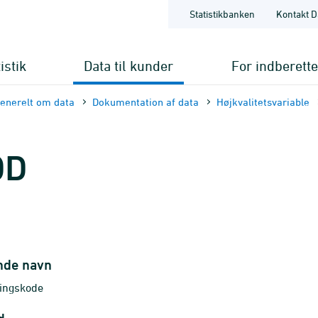
Statistikbanken
Kontakt D
istik
Data til kunder
For indberett
enerelt om data
Dokumentation af data
Højkvalitets­variable
OD
nde navn
ringskode