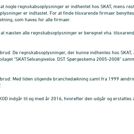
, at nogle regnskabsoplysninger er indhentet hos SKAT, mens rest
lysninger er indtastet. For at finde tilsvarende firmaer benytte
ing, som haves for alle firmaer.
, at næsten alle regnskabsoplysninger er beregnet vha. tilsvaren
tabrud: De regnskabsoplysninger, der kunne indhentes hos SKAT
 bilaget "SKATSelvangivelse. DST Spørgeskema 2005-2008" sam
abrud: Med tiden stigende branchedækning samt fra 1999 ændring
.
KOD indgår til og med år 2016, hvorefter den udgår og erstattes 