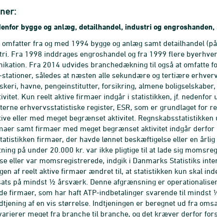
ner:
enfor bygge og anlæg, detailhandel, industri og engroshanden,
n omfatter fra og med 1994 bygge og anlæg samt detailhandel (p
ustri. Fra 1998 inddrages engroshandel og fra 1999 flere byerhver
kation. Fra 2014 udvides branchedækning til også at omfatte fo
v-stationer, således at næsten alle sekundære og tertiære erhverv
iskeri, havne, pengeinstitutter, forsikring, almene boligselskaber,
vitet. Kun reelt aktive firmaer indgår i statistikken, jf. neden
interne erhvervsstatistiske register, ESR, som er grundlaget for
ktive eller med meget begrænset aktivitet. Regnskabsstatistikken
rmaer samt firmaer med meget begrænset aktivitet indgår derfor ik
atistikken firmaer, der havde lønnet beskæftigelse eller en årl
ning på under 20.000 kr. var ikke pligtige til at lade sig momsre
se eller var momsregistrerede, indgik i Danmarks Statistiks inter
en af reelt aktive firmaer ændret til, at statistikken kun skal i
ats på mindst ½ årsværk. Denne afgrænsning er operationaliser
de firmaer, som har haft ATP-indbetalinger svarende til mindst 
dtjening af en vis størrelse. Indtjeningen er beregnet ud fra om
 varierer meget fra branche til branche, og det kræver derfor fors