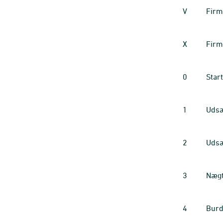
V
Firm
X
Firm
0
Star
1
Udsæ
2
Udsæ
3
Nægt
4
Burd