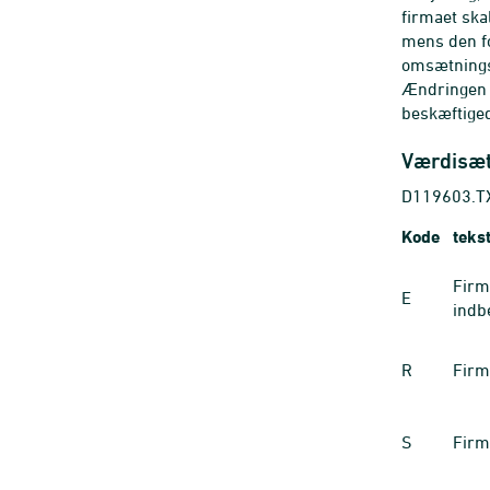
firmaet ska
mens den fo
omsætnings-
Ændringen a
beskæftiged
Værdisæ
D119603.TX
Kode
teks
Firm
E
indb
R
Firm
S
Firm