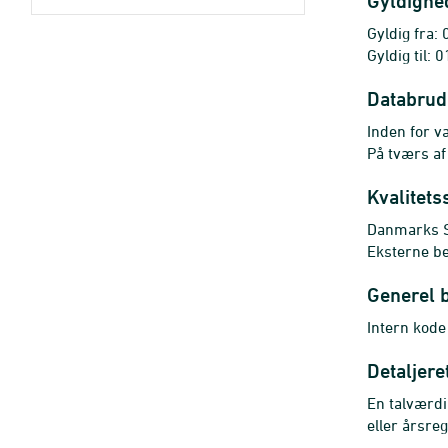
Gyldighe
Gyldig fra:
Gyldig til:
Databrud
Inden for va
På tværs af
Kvalitets
Danmarks St
Eksterne b
Generel 
Intern kode
Detaljere
En talværdi
eller årsre