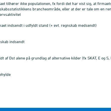
et tilhører ikke populationen, fx fordi det har vist sig, at firmae
skabsstatistikkens brancheområde, eller at der er tale om en 
ervsaktivitet
aet indsendt i udfyldt stand (+ evt. regnskab medsendt)
skab indsendt
ldt af Dst alene på grundlag af alternative kilder (fx SKAT, E og 
ehylde