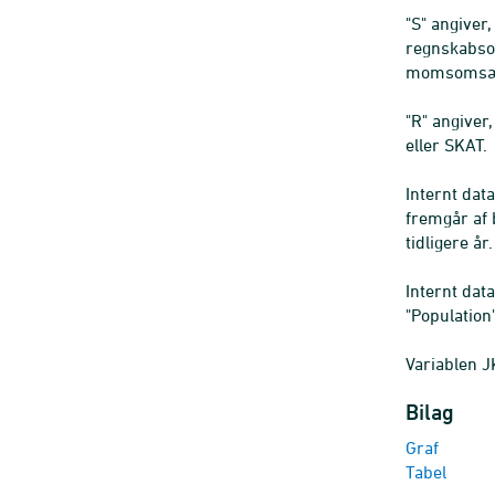
"S" angiver
regnskabsop
momsomsætn
"R" angiver
eller SKAT.
Internt da
fremgår af
tidligere år.
Internt dat
"Population"
Variablen J
Bilag
Graf
Tabel