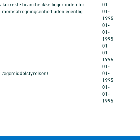
ts korrekte branche ikke ligger inden for
01-
ren momsafregningsenhed uden egentlig
01-
1995
01-
01-
1995
01-
01-
1995
01-
S, Lægemiddelstyrelsen)
01-
1995
01-
01-
1995