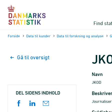
Gå
til
sidens
indhold
Find stat
Forside
Data til kunder
Data til forskning og analyse
G
JK
Gå til oversigt
Navn
JKOD
DEL SIDENS INDHOLD
Beskrive
Journalise