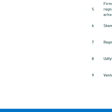
Firma
5
regn
erhv
6
Skem
7
Regn
8
Udfy
9
Vent