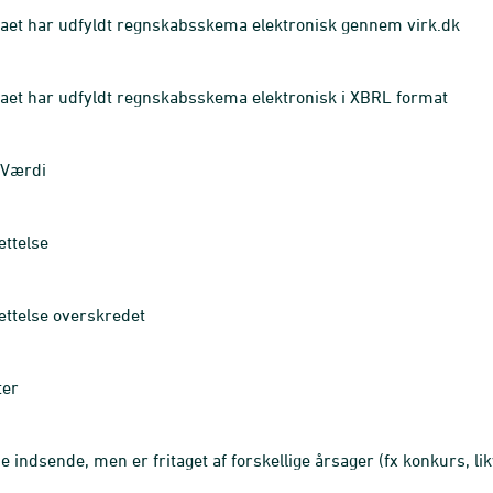
aet har udfyldt regnskabsskema elektronisk gennem virk.dk
aet har udfyldt regnskabsskema elektronisk i XBRL format
tVærdi
ttelse
ttelse overskredet
er
e indsende, men er fritaget af forskellige årsager (fx konkurs, li