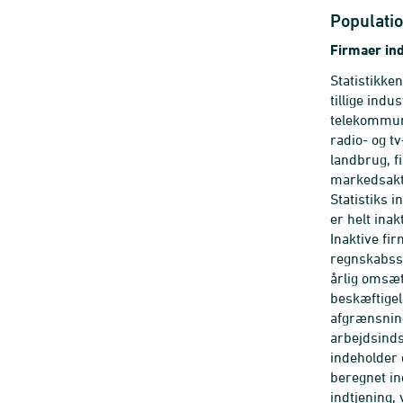
Populatio
Firmaer ind
Statistikke
tillige ind
telekommuni
radio- og t
landbrug, f
markedsakti
Statistiks 
er helt ina
Inaktive fi
regnskabsst
årlig omsæt
beskæftigel
afgrænsning
arbejdsinds
indeholder 
beregnet in
indtjening,