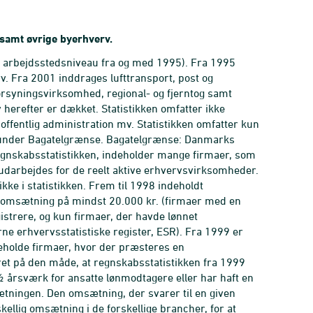
 samt øvrige byerhverv.
å arbejdsstedsniveau fra og med 1995). Fra 1995
v. Fra 2001 inddrages lufttransport, post og
rsyningsvirksomhed, regional- og fjerntog samt
 herefter er dækket. Statistikken omfatter ikke
 offentlig administration mv. Statistikken omfatter kun
for under Bagatelgrænse. Bagatelgrænse: Danmarks
 regnskabsstatistikken, indeholder mange firmaer, som
 udarbejdes for de reelt aktive erhvervsvirksomheder.
ke i statistikken. Frem til 1998 indeholdt
ig omsætning på mindst 20.000 kr. (firmaer med en
gistrere, og kun firmaer, der havde lønnet
ne erhvervsstatistiske register, ESR). Fra 1999 er
ndeholde firmaer, hvor der præsteres en
et på den måde, at regnskabsstatistikken fra 1999
½ årsværk for ansatte lønmodtagere eller har haft en
sætningen. Den omsætning, der svarer til en given
kellig omsætning i de forskellige brancher, for at