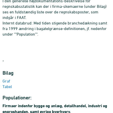
I den generelle højdokumentations-beskrivelse for
regnskabsstatistik kan der i firma-skemaerne (under Bilag)
ses en fuldstændig liste over de regnskabsposter, som
indgår i FAAT.
Internt databrud: Med tiden stigende branchedækning samt
fra 1999 ændring i bagatelgrænse-definitionen, jf. nedenfor
under ""Population"".
"
Bilag
Graf
Tabel
Populationer:
Firmaer indenfor bygge og anlæg, detailhandel, industri og
engroshanden, samt øvrige byerhverv.