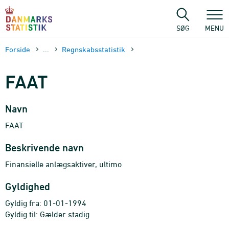
Gå
til
sidens
SØG
MENU
indhold
Forside
...
Regnskabsstatistik
FAAT
Navn
FAAT
Beskrivende navn
Finansielle anlægsaktiver, ultimo
Gyldighed
Gyldig fra: 01-01-1994
Gyldig til: Gælder stadig