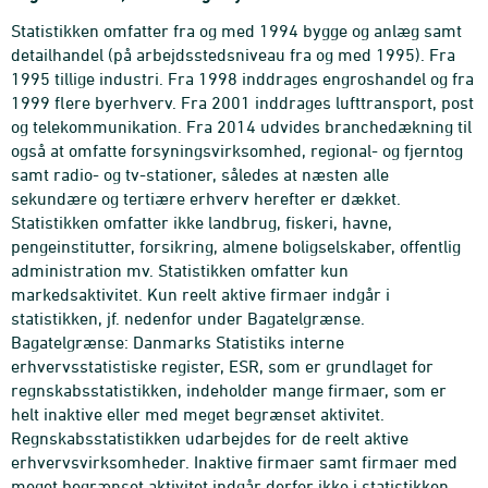
Statistikken omfatter fra og med 1994 bygge og anlæg samt
detailhandel (på arbejdsstedsniveau fra og med 1995). Fra
1995 tillige industri. Fra 1998 inddrages engroshandel og fra
1999 flere byerhverv. Fra 2001 inddrages lufttransport, post
og telekommunikation. Fra 2014 udvides branchedækning til
også at omfatte forsyningsvirksomhed, regional- og fjerntog
samt radio- og tv-stationer, således at næsten alle
sekundære og tertiære erhverv herefter er dækket.
Statistikken omfatter ikke landbrug, fiskeri, havne,
pengeinstitutter, forsikring, almene boligselskaber, offentlig
administration mv. Statistikken omfatter kun
markedsaktivitet. Kun reelt aktive firmaer indgår i
statistikken, jf. nedenfor under Bagatelgrænse.
Bagatelgrænse: Danmarks Statistiks interne
erhvervsstatistiske register, ESR, som er grundlaget for
regnskabsstatistikken, indeholder mange firmaer, som er
helt inaktive eller med meget begrænset aktivitet.
Regnskabsstatistikken udarbejdes for de reelt aktive
erhvervsvirksomheder. Inaktive firmaer samt firmaer med
meget begrænset aktivitet indgår derfor ikke i statistikken.