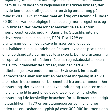
Frem til 1998 indeholdt regnskabsstatistikken firmaer, der
havde lønnet beskæftigelse eller en årlig omsætning på
mindst 20.000 kr. (firmaer med en årlig omsætning på under
20.000 kr. var ikke pligtige til at lade sig momsregistrere, og
kun firmaer, der havde lønnet beskæftigelse eller var
momsregistrerede, indgik i Danmarks Statistiks interne
erhvervsstatistiske register, ESR). Fra 1999 er
afgrænsningen af reelt aktive firmaer ændret til, at
statistikken kun skal indeholde firmaer, hvor der præsteres
en arbejdsindsats på mindst ½ årsværk. Denne afgrænsning
er operationaliseret på den måde, at regnskabsstatistikken
fra 1999 indeholder de firmaer, som har haft ATP-
indbetalinger svarende til mindst ½ årsværk for ansatte
lønmodtagere eller har haft en beregnet indtjening af en vis
størrelse. Indtjeningen er beregnet ud fra omsætningen. Den
omsætning, der svarer til en given indtjening, varierer meget
fra branche til branche, og det kræver derfor forskellig
omsætning i de forskellige brancher, for at firmaet skal indgå
i statistikken. I 1999 er omsætningsgrænsen i brancher
inden for engroshandel typisk på over 300.000 kr., mens den