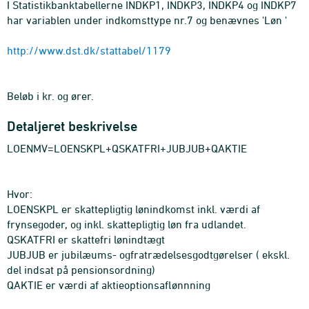
I Statistikbanktabellerne INDKP1, INDKP3, INDKP4 og INDKP7
har variablen under indkomsttype nr.7 og benævnes 'Løn '
http://www.dst.dk/stattabel/1179
Beløb i kr. og ører.
Detaljeret beskrivelse
LOENMV=LOENSKPL+QSKATFRI+JUBJUB+QAKTIE
Hvor:
LOENSKPL er skattepligtig lønindkomst inkl. værdi af
frynsegoder, og inkl. skattepligtig løn fra udlandet.
QSKATFRI er skattefri lønindtægt
JUBJUB er jubilæums- ogfratrædelsesgodtgørelser ( ekskl.
del indsat på pensionsordning)
QAKTIE er værdi af aktieoptionsaflønnning