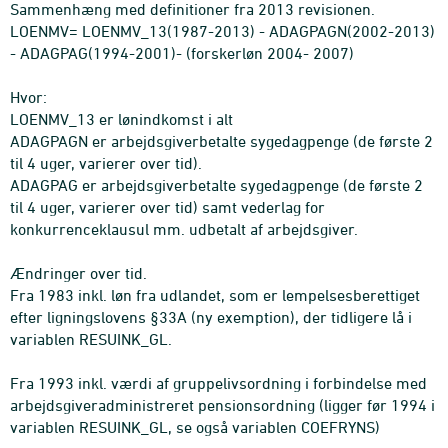
Sammenhæng med definitioner fra 2013 revisionen.
LOENMV= LOENMV_13(1987-2013) - ADAGPAGN(2002-2013)
- ADAGPAG(1994-2001)- (forskerløn 2004- 2007)
Hvor:
LOENMV_13 er lønindkomst i alt
ADAGPAGN er arbejdsgiverbetalte sygedagpenge (de første 2
til 4 uger, varierer over tid).
ADAGPAG er arbejdsgiverbetalte sygedagpenge (de første 2
til 4 uger, varierer over tid) samt vederlag for
konkurrenceklausul mm. udbetalt af arbejdsgiver.
Ændringer over tid.
Fra 1983 inkl. løn fra udlandet, som er lempelsesberettiget
efter ligningslovens §33A (ny exemption), der tidligere lå i
variablen RESUINK_GL.
Fra 1993 inkl. værdi af gruppelivsordning i forbindelse med
arbejdsgiveradministreret pensionsordning (ligger før 1994 i
variablen RESUINK_GL, se også variablen COEFRYNS)