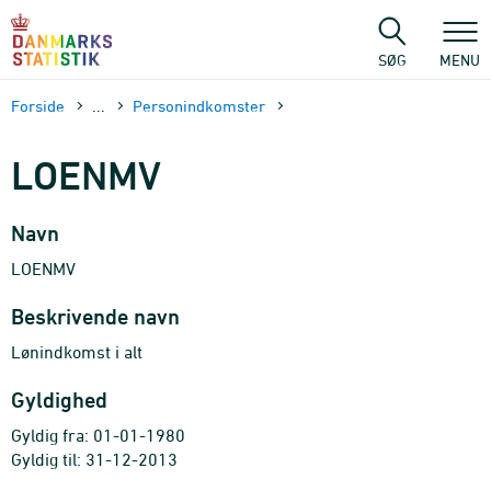
Gå
til
sidens
SØG
MENU
indhold
Forside
...
Personindkomster
LOENMV
Navn
LOENMV
Beskrivende navn
Lønindkomst i alt
Gyldighed
Gyldig fra: 01-01-1980
Gyldig til: 31-12-2013