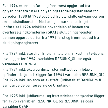
Før 1994 er lønnen først og fremmest opgjort ud fra
oplysninger fra SKATs oplysningsseddelregister samt for
perioden 1980 til 1988 også ud fra særskilte oplysninger om
sømandsindkomster. Med arbejdsmarkedsbidragets
indførelse i 1994 adskilles hoveddelen af lønnen fra
overførselsindkomsterne i SKATs slutligningsregister.
Lønnen opgøres derfor fra 1994 først og fremmest ud fra
slutligningsregisteret.
Fra 1994 inkl. værdi af fri bil, fri telefon, fri kost, fri tv-licens
mv. (ligger før 1994 i variablen RESUINK_GL, se også
variablen CORFYNS).
Fra 1994 inkl. ekstraordinær stor indtægt som følge af
opfinderarbejde o.l. (ligger før 1994 i variablen RESUINK_GL).
Fra 1994 inkl. løn som er skattefri (udbetalt af DANIDA m.fl.
samt arbejde på Færøerne og Grønland).
Fra 1995 inkl. jubilæums- og fratrædelsesgodtgørelse (ligger
før 1995 i variablen RESUINK_GL og RESUINK, se også
variablen QSAR).