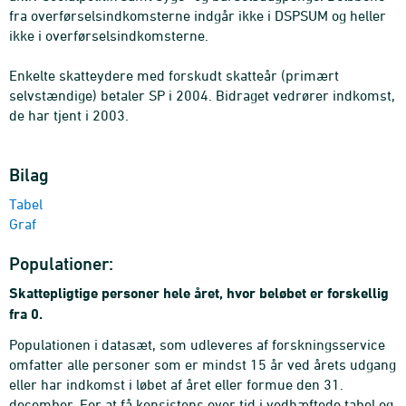
fra overførselsindkomsterne indgår ikke i DSPSUM og heller
ikke i overførselsindkomsterne.
Enkelte skatteydere med forskudt skatteår (primært
selvstændige) betaler SP i 2004. Bidraget vedrører indkomst,
de har tjent i 2003.
Bilag
Tabel
Graf
Populationer:
Skattepligtige personer hele året, hvor beløbet er forskellig
fra 0.
Populationen i datasæt, som udleveres af forskningsservice
omfatter alle personer som er mindst 15 år ved årets udgang
eller har indkomst i løbet af året eller formue den 31.
december. For at få konsistens over tid i vedhæftede tabel og