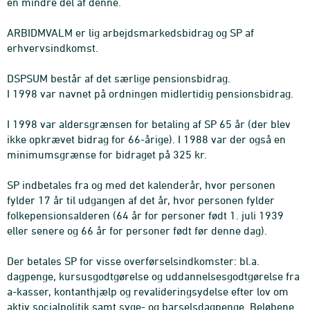
en mindre del af denne.
ARBIDMVALM er lig arbejdsmarkedsbidrag og SP af
erhvervsindkomst.
DSPSUM består af det særlige pensionsbidrag.
I 1998 var navnet på ordningen midlertidig pensionsbidrag.
I 1998 var aldersgrænsen for betaling af SP 65 år (der blev
ikke opkrævet bidrag for 66-årige). I 1988 var der også en
minimumsgrænse for bidraget på 325 kr.
SP indbetales fra og med det kalenderår, hvor personen
fylder 17 år til udgangen af det år, hvor personen fylder
folkepensionsalderen (64 år for personer født 1. juli 1939
eller senere og 66 år for personer født før denne dag).
Der betales SP for visse overførselsindkomster: bl.a.
dagpenge, kursusgodtgørelse og uddannelsesgodtgørelse fra
a-kasser, kontanthjælp og revalideringsydelse efter lov om
aktiv socialpolitik samt syge- og barselsdagpenge. Beløbene