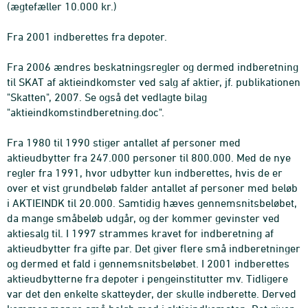
(ægtefæller 10.000 kr.)
Fra 2001 indberettes fra depoter.
Fra 2006 ændres beskatningsregler og dermed indberetning
til SKAT af aktieindkomster ved salg af aktier, jf. publikationen
"Skatten", 2007. Se også det vedlagte bilag
"aktieindkomstindberetning.doc".
Fra 1980 til 1990 stiger antallet af personer med
aktieudbytter fra 247.000 personer til 800.000. Med de nye
regler fra 1991, hvor udbytter kun indberettes, hvis de er
over et vist grundbeløb falder antallet af personer med beløb
i AKTIEINDK til 20.000. Samtidig hæves gennemsnitsbeløbet,
da mange småbeløb udgår, og der kommer gevinster ved
aktiesalg til. I 1997 strammes kravet for indberetning af
aktieudbytter fra gifte par. Det giver flere små indberetninger
og dermed et fald i gennemsnitsbeløbet. I 2001 indberettes
aktieudbytterne fra depoter i pengeinstitutter mv. Tidligere
var det den enkelte skatteyder, der skulle indberette. Derved