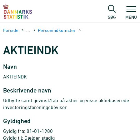
Gå
til
sidens
SØG
MENU
indhold
Forside
...
Personindkomster
AKTIEINDK
Navn
AKTIEINDK
Beskrivende navn
Udbytte samt gevinst/tab på aktier og visse aktiebaserede
investeringsforeningsbeviser
Gyldighed
Gyldig fra: 01-01-1980
Gyldig til: Gælder stadig