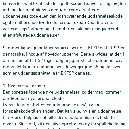
konverteres til 8-cifrede forspaltekoder. Konverteringsnøglen
indeholder henholdsvis den 4-cifrede afsluttede
uddannelseskode eller den igangværende uddannelseskode
og den tilhørende 8-cifrede forspaltekode. Sidstnævnte
varierer også afhængig af om der er tale om igangværende
eller afsluttede uddannelser
Sammenlignes populationsstørrelserne i EKFSP og HFFSP, er
der forskel i nogle af hovedgrupperne. Dette skyldes, at der i
dannelsen af HFFSP tages udgangspunkt i alle uddannelser,
mens det kun er uddannelser i hovedgruppe 35 og derover
som er udgangspunktet, når EKFSP dannes.
1. Nye forspaltekoder:
Der oprettes løbende nye uddannelser, og dermed kommer
der løbende nye forspaltekoder.
I visse tilfælde flyttes en uddannelse også fra en
forspaltekode til en anden. Det kan ske, hvis en uddannelse
har været fejlplaceret, eller hvis uddannelsen evt. skifter
niveau. Sker det, vil der blive oprettet en ny forspaltekode, og