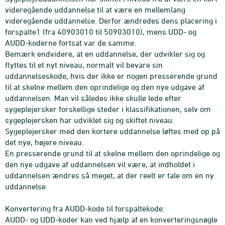
videregående uddannelse til at være en mellemlang
videregående uddannelse. Derfor ændredes dens placering i
forspalte1 (fra 40903010 til 50903010), mens UDD- og
AUDD-koderne fortsat var de samme.
Bemærk endvidere, at en uddannelse, der udvikler sig og
flyttes til et nyt niveau, normalt vil bevare sin
uddannelseskode, hvis der ikke er nogen presserende grund
til at skelne mellem den oprindelige og den nye udgave af
uddannelsen. Man vil således ikke skulle lede efter
sygeplejersker forskellige steder i klassifikationen, selv om
sygeplejersken har udviklet sig og skiftet niveau.
Sygeplejersker med den kortere uddannelse løftes med op på
det nye, højere niveau.
En presserende grund til at skelne mellem den oprindelige og
den nye udgave af uddannelsen vil være, at indholdet i
uddannelsen ændres så meget, at der reelt er tale om en ny
uddannelse.
Konvertering fra AUDD-kode til forspaltekode:
AUDD- og UDD-koder kan ved hjælp af en konverteringsnøgle