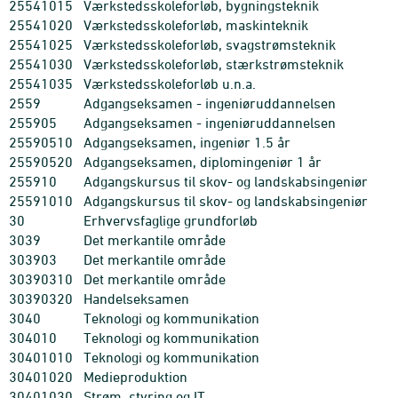
25541015
Værkstedsskoleforløb, bygningsteknik
25541020
Værkstedsskoleforløb, maskinteknik
25541025
Værkstedsskoleforløb, svagstrømsteknik
25541030
Værkstedsskoleforløb, stærkstrømsteknik
25541035
Værkstedsskoleforløb u.n.a.
2559
Adgangseksamen - ingeniøruddannelsen
255905
Adgangseksamen - ingeniøruddannelsen
25590510
Adgangseksamen, ingeniør 1.5 år
25590520
Adgangseksamen, diplomingeniør 1 år
255910
Adgangskursus til skov- og landskabsingeniør
25591010
Adgangskursus til skov- og landskabsingeniør
30
Erhvervsfaglige grundforløb
3039
Det merkantile område
303903
Det merkantile område
30390310
Det merkantile område
30390320
Handelseksamen
3040
Teknologi og kommunikation
304010
Teknologi og kommunikation
30401010
Teknologi og kommunikation
30401020
Medieproduktion
30401030
Strøm, styring og IT