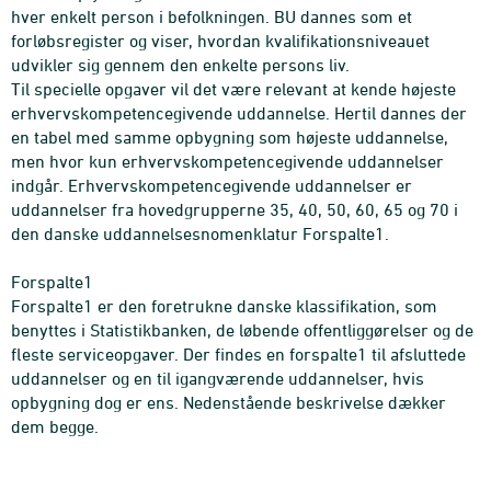
hver enkelt person i befolkningen. BU dannes som et
forløbsregister og viser, hvordan kvalifikationsniveauet
udvikler sig gennem den enkelte persons liv.
Til specielle opgaver vil det være relevant at kende højeste
erhvervskompetencegivende uddannelse. Hertil dannes der
en tabel med samme opbygning som højeste uddannelse,
men hvor kun erhvervskompetencegivende uddannelser
indgår. Erhvervskompetencegivende uddannelser er
uddannelser fra hovedgrupperne 35, 40, 50, 60, 65 og 70 i
den danske uddannelsesnomenklatur Forspalte1.
Forspalte1
Forspalte1 er den foretrukne danske klassifikation, som
benyttes i Statistikbanken, de løbende offentliggørelser og de
fleste serviceopgaver. Der findes en forspalte1 til afsluttede
uddannelser og en til igangværende uddannelser, hvis
opbygning dog er ens. Nedenstående beskrivelse dækker
dem begge.