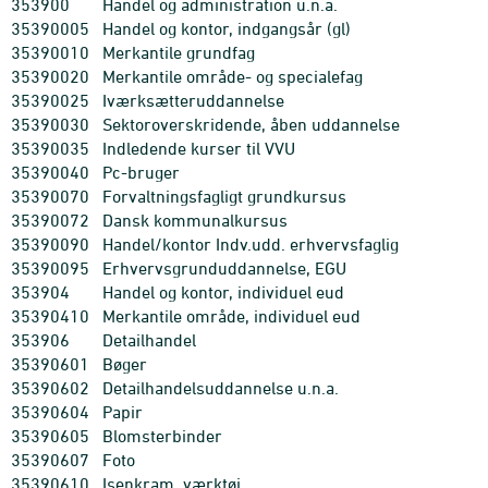
353900
Handel og administration u.n.a.
35390005
Handel og kontor, indgangsår (gl)
35390010
Merkantile grundfag
35390020
Merkantile område- og specialefag
35390025
Iværksætteruddannelse
35390030
Sektoroverskridende, åben uddannelse
35390035
Indledende kurser til VVU
35390040
Pc-bruger
35390070
Forvaltningsfagligt grundkursus
35390072
Dansk kommunalkursus
35390090
Handel/kontor Indv.udd. erhvervsfaglig
35390095
Erhvervsgrunduddannelse, EGU
353904
Handel og kontor, individuel eud
35390410
Merkantile område, individuel eud
353906
Detailhandel
35390601
Bøger
35390602
Detailhandelsuddannelse u.n.a.
35390604
Papir
35390605
Blomsterbinder
35390607
Foto
35390610
Isenkram, værktøj