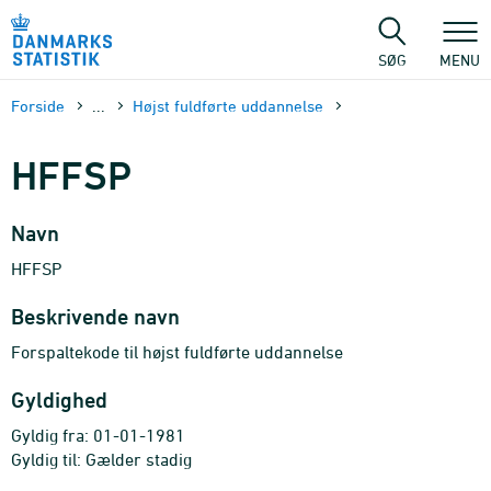
Gå
til
sidens
SØG
MENU
indhold
Forside
...
Højst fuldførte uddannelse
HFFSP
Navn
HFFSP
Beskrivende navn
Forspaltekode til højst fuldførte uddannelse
Gyldighed
Gyldig fra: 01-01-1981
Gyldig til: Gælder stadig