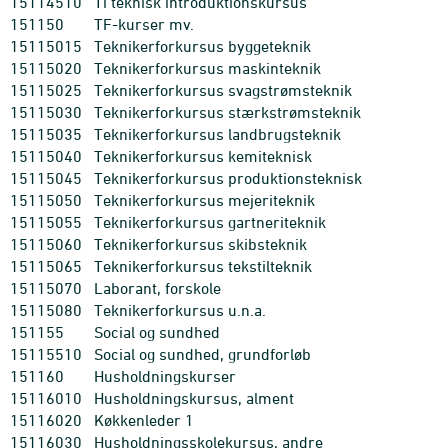
15114510
Ti teknisk introduktionskursus
151150
TF-kurser mv.
15115015
Teknikerforkursus byggeteknik
15115020
Teknikerforkursus maskinteknik
15115025
Teknikerforkursus svagstrømsteknik
15115030
Teknikerforkursus stærkstrømsteknik
15115035
Teknikerforkursus landbrugsteknik
15115040
Teknikerforkursus kemiteknisk
15115045
Teknikerforkursus produktionsteknisk
15115050
Teknikerforkursus mejeriteknik
15115055
Teknikerforkursus gartneriteknik
15115060
Teknikerforkursus skibsteknik
15115065
Teknikerforkursus tekstilteknik
15115070
Laborant, forskole
15115080
Teknikerforkursus u.n.a.
151155
Social og sundhed
15115510
Social og sundhed, grundforløb
151160
Husholdningskurser
15116010
Husholdningskursus, alment
15116020
Køkkenleder 1
15116030
Husholdningsskolekursus, andre