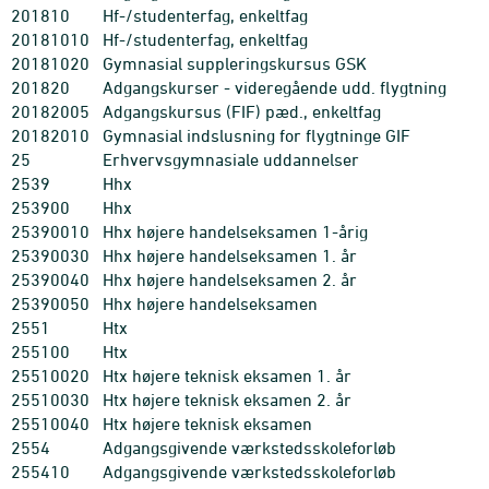
201810
Hf-/studenterfag, enkeltfag
20181010
Hf-/studenterfag, enkeltfag
20181020
Gymnasial suppleringskursus GSK
201820
Adgangskurser - videregående udd. flygtning
20182005
Adgangskursus (FIF) pæd., enkeltfag
20182010
Gymnasial indslusning for flygtninge GIF
25
Erhvervsgymnasiale uddannelser
2539
Hhx
253900
Hhx
25390010
Hhx højere handelseksamen 1-årig
25390030
Hhx højere handelseksamen 1. år
25390040
Hhx højere handelseksamen 2. år
25390050
Hhx højere handelseksamen
2551
Htx
255100
Htx
25510020
Htx højere teknisk eksamen 1. år
25510030
Htx højere teknisk eksamen 2. år
25510040
Htx højere teknisk eksamen
2554
Adgangsgivende værkstedsskoleforløb
255410
Adgangsgivende værkstedsskoleforløb