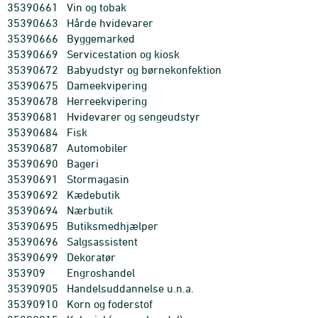
35390661
Vin og tobak
35390663
Hårde hvidevarer
35390666
Byggemarked
35390669
Servicestation og kiosk
35390672
Babyudstyr og børnekonfektion
35390675
Dameekvipering
35390678
Herreekvipering
35390681
Hvidevarer og sengeudstyr
35390684
Fisk
35390687
Automobiler
35390690
Bageri
35390691
Stormagasin
35390692
Kædebutik
35390694
Nærbutik
35390695
Butiksmedhjælper
35390696
Salgsassistent
35390699
Dekoratør
353909
Engroshandel
35390905
Handelsuddannelse u.n.a.
35390910
Korn og foderstof