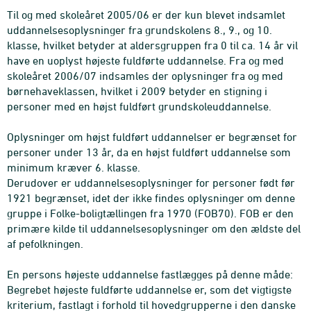
Til og med skoleåret 2005/06 er der kun blevet indsamlet
uddannelsesoplysninger fra grundskolens 8., 9., og 10.
klasse, hvilket betyder at aldersgruppen fra 0 til ca. 14 år vil
have en uoplyst højeste fuldførte uddannelse. Fra og med
skoleåret 2006/07 indsamles der oplysninger fra og med
børnehaveklassen, hvilket i 2009 betyder en stigning i
personer med en højst fuldført grundskoleuddannelse.
Oplysninger om højst fuldført uddannelser er begrænset for
personer under 13 år, da en højst fuldført uddannelse som
minimum kræver 6. klasse.
Derudover er uddannelsesoplysninger for personer født før
1921 begrænset, idet der ikke findes oplysninger om denne
gruppe i Folke-boligtællingen fra 1970 (FOB70). FOB er den
primære kilde til uddannelsesoplysninger om den ældste del
af pefolkningen.
En persons højeste uddannelse fastlægges på denne måde:
Begrebet højeste fuldførte uddannelse er, som det vigtigste
kriterium, fastlagt i forhold til hovedgrupperne i den danske