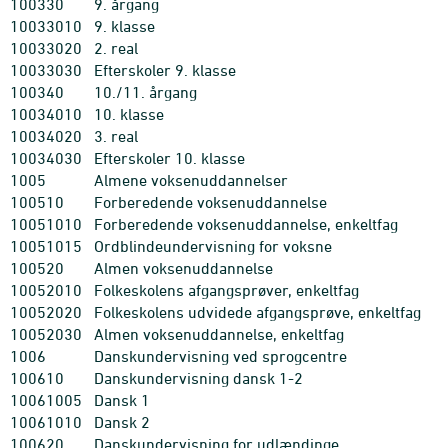
100330
9. årgang
10033010
9. klasse
10033020
2. real
10033030
Efterskoler 9. klasse
100340
10./11. årgang
10034010
10. klasse
10034020
3. real
10034030
Efterskoler 10. klasse
1005
Almene voksenuddannelser
100510
Forberedende voksenuddannelse
10051010
Forberedende voksenuddannelse, enkeltfag
10051015
Ordblindeundervisning for voksne
100520
Almen voksenuddannelse
10052010
Folkeskolens afgangsprøver, enkeltfag
10052020
Folkeskolens udvidede afgangsprøve, enkeltfag
10052030
Almen voksenuddannelse, enkeltfag
1006
Danskundervisning ved sprogcentre
100610
Danskundervisning dansk 1-2
10061005
Dansk 1
10061010
Dansk 2
100620
Danskundervisning for udlændinge