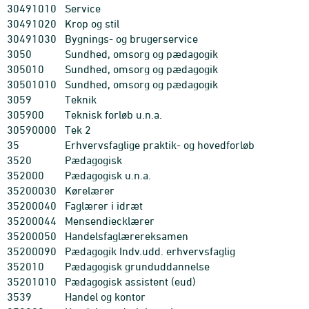
30491010
Service
30491020
Krop og stil
30491030
Bygnings- og brugerservice
3050
Sundhed, omsorg og pædagogik
305010
Sundhed, omsorg og pædagogik
30501010
Sundhed, omsorg og pædagogik
3059
Teknik
305900
Teknisk forløb u.n.a.
30590000
Tek 2
35
Erhvervsfaglige praktik- og hovedforløb
3520
Pædagogisk
352000
Pædagogisk u.n.a.
35200030
Kørelærer
35200040
Faglærer i idræt
35200044
Mensendiecklærer
35200050
Handelsfaglærereksamen
35200090
Pædagogik Indv.udd. erhvervsfaglig
352010
Pædagogisk grunduddannelse
35201010
Pædagogisk assistent (eud)
3539
Handel og kontor