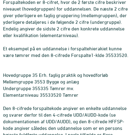
Forspaltekoden er 8-cifret, hvor de 2 første cifre beskriver
niveauet (hovedgruppen) for uddannelsen. De næste 2 cifre
giver yderligere en faglig gruppering (mellemgruppen), der
yderligere detaljeres i de følgende 2 cifre (undergruppe).
Endelig angiver de sidste 2 cifre den konkrete uddannelse
eller kvalifikation (elementarniveau).
Et eksempel på en uddannelse i forspaltehierakiet kunne
være tømrer med den 8-cifrede Forspalte1-klde 35533520.
Hovedgruppe 35 Erh. faglig praktik og hovedforløb
Mellemgruppe 3553 Bygge og anlæg
Undergruppe 355335 Tømrer mv.
Elementarniveau 35533520 Tømrer
Den 8-cifrede forspaltekode angiver en enkelte uddannelse
og svarer derfor til den 4-cifrede UDD/AUDD-kode (se
dokumentationen af UDD/AUDD), og den 8-cifrede HFFSP-
kode angiver således den uddannelse som er en persons
højeste fuldførte uddannelse. I nogle tilfælde er flere