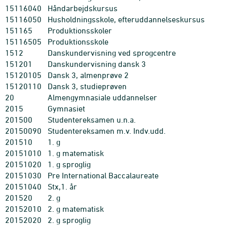
15116040
Håndarbejdskursus
15116050
Husholdningsskole, efteruddannelseskursus
151165
Produktionsskoler
15116505
Produktionsskole
1512
Danskundervisning ved sprogcentre
151201
Danskundervisning dansk 3
15120105
Dansk 3, almenprøve 2
15120110
Dansk 3, studieprøven
20
Almengymnasiale uddannelser
2015
Gymnasiet
201500
Studentereksamen u.n.a.
20150090
Studentereksamen m.v. Indv.udd.
201510
1. g
20151010
1. g matematisk
20151020
1. g sproglig
20151030
Pre International Baccalaureate
20151040
Stx,1. år
201520
2. g
20152010
2. g matematisk
20152020
2. g sproglig