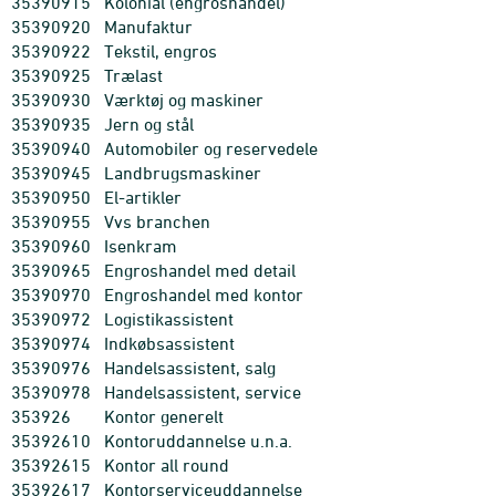
35390915
Kolonial (engroshandel)
35390920
Manufaktur
35390922
Tekstil, engros
35390925
Trælast
35390930
Værktøj og maskiner
35390935
Jern og stål
35390940
Automobiler og reservedele
35390945
Landbrugsmaskiner
35390950
El-artikler
35390955
Vvs branchen
35390960
Isenkram
35390965
Engroshandel med detail
35390970
Engroshandel med kontor
35390972
Logistikassistent
35390974
Indkøbsassistent
35390976
Handelsassistent, salg
35390978
Handelsassistent, service
353926
Kontor generelt
35392610
Kontoruddannelse u.n.a.
35392615
Kontor all round
35392617
Kontorserviceuddannelse