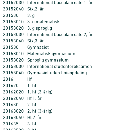
20152030
International baccalaureate,1. år
20152040
Stx,2. år
201530
3. g
20153010
3. g matematisk
20153020
3. g sproglig
20153030
International baccalaureate,2, år
20153040
Stx,3. år
201580
Gymnasiet
20158010
Matematisk gymnasium
20158020
Sproglig gymnasium
20158030
International studentereksamen
20158040
Gymnasiet uden linieopdeling
2016
Hf
201620
1. hf
20162020
1. hf (3-årig)
20162040
Hf,1. år
201630
2. hf
20163020
2. hf (3-årig)
20163040
Hf,2. år
201635
3. hf