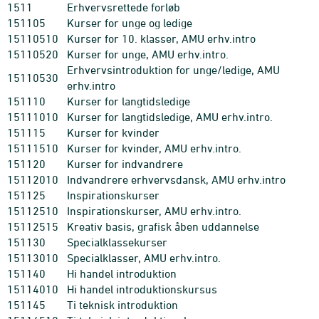
1511
Erhvervsrettede forløb
151105
Kurser for unge og ledige
15110510
Kurser for 10. klasser, AMU erhv.intro
15110520
Kurser for unge, AMU erhv.intro.
Erhvervsintroduktion for unge/ledige, AMU
15110530
erhv.intro
151110
Kurser for langtidsledige
15111010
Kurser for langtidsledige, AMU erhv.intro.
151115
Kurser for kvinder
15111510
Kurser for kvinder, AMU erhv.intro.
151120
Kurser for indvandrere
15112010
Indvandrere erhvervsdansk, AMU erhv.intro
151125
Inspirationskurser
15112510
Inspirationskurser, AMU erhv.intro.
15112515
Kreativ basis, grafisk åben uddannelse
151130
Specialklassekurser
15113010
Specialklasser, AMU erhv.intro.
151140
Hi handel introduktion
15114010
Hi handel introduktionskursus
151145
Ti teknisk introduktion