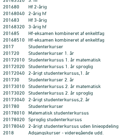
20163520
3. hf
201680
Hf 2-årig
20168040
2-årig hf
201683
Hf 3-årig
20168320
3-årig hf
201685
Hf-eksamen kombineret af enkeltfag
20168510
Hf-eksamen kombineret af enkeltfag
2017
Studenterkurser
201720
Studenterkurser 1. år
20172010
Studenterkursus 1. år matematisk
20172020
Studenterkursus 1. år sproglig
20172040
2-årigt studenterkursus,1. år
201730
Studenterkurser 2. år
20173010
Studenterkursus 2. år matematisk
20173020
Studenterkursus 2. år sproglig
20173040
2-årigt studenterkursus,2. år
201780
Studenterkurser
20178010
Matematisk studenterkursus
20178020
Sproglig studenterkursus
20178040
2-årigt studenterkursus uden linieopdeling
2018
Adgangskurser - videregående udd.