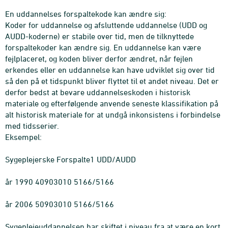
En uddannelses forspaltekode kan ændre sig:
Koder for uddannelse og afsluttende uddannelse (UDD og
AUDD-koderne) er stabile over tid, men de tilknyttede
forspaltekoder kan ændre sig. En uddannelse kan være
fejlplaceret, og koden bliver derfor ændret, når fejlen
erkendes eller en uddannelse kan have udviklet sig over tid
så den på et tidspunkt bliver flyttet til et andet niveau. Det er
derfor bedst at bevare uddannelseskoden i historisk
materiale og efterfølgende anvende seneste klassifikation på
alt historisk materiale for at undgå inkonsistens i forbindelse
med tidsserier.
Eksempel:
Sygeplejerske Forspalte1 UDD/AUDD
år 1990 40903010 5166/5166
år 2006 50903010 5166/5166
Sygeplejeuddannelsen har skiftet i niveau fra at være en kort