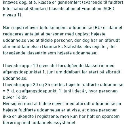
kræves dog, at 6. klasse er gennemført (svarende til fuldført
International Standard Classification of Education ISCED
niveau 1).
Når registret over befolkningens uddannelse (BU) er dannet
reduceres antallet af personer med uoplyst højeste
uddannelse ved at tildele personer, der dog har en afbrudt
almenuddannelse i Danmarks Statistiks elevregister, det
foregående klassetrin som højeste uddannelse:
I hovedgruppe 10 gives det forudgående klassetrin med
afgangstidspunktet 1. juni umiddelbart før start på afbrudt
uddannelse.
I hovedgruppe 20 og 25 sættes højeste fuldførte uddannelse
= 9 kl. og afgangstidspunkt: 1. juni i det år, hvor personen
bliver 16 år.
Hensigten med at tildele elever med afbrudt uddannelse en
højeste fuldførte uddannelse er at vise, at disse personer
ikke er ukendte i registrene, men kun har haft en sparsom
berøring med uddannelsessystemet.