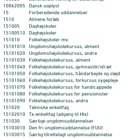
10062005
Dansk uoplyst
15
Forberedende uddannelser
1510
Almene forløb
151005
Daghøjskoler
15100510
Daghøjskoler
151010
Folkehøjskoler mv.
15101010
Ungdomshøjskolekursus, alment
15101020
Ungdomshøjskolekursus, andre
15101030
Folkehøjskolekursus, alment
15101040
Folkehøjskolekursus, gymnastik/idræt
15101050
Folkehøjskolekursus, håndarbejde og sløjd
15101060
Folkehøjskolekursus, forkursus sygepleje
15101070
Folkehøjskolekursus for handicappede
15101080
Folkehøjskolekursus for pensionister
15101090
Folkehøjskolekursus, andre
151020
Tekniske enkeltfag
15102010
Tx-enkeltfag (adgang til Htx)
151030
Særlige ungdomsuddannelser
15103010
Den fri ungdomsuddannelse (FUU)
15103015
Særlig tilrettelagt ungdomsuddannelse