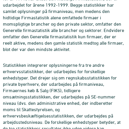
udarbejdet for årene 1992-1999. Begge statistikker har
samlet oplysninger på firmaniveau, men medens den
hidtidige Firmastatistik alene omfattede firmaer i
momspligtige brancher og den private sektor, omfatter den
Generelle firmastatistik alle brancher og sektorer. Endvidere
omfatter den Generelle firmastatistik kun firmaer, der er
reelt aktive, medens den gamle statistik medtog alle firmaer,
blot der var den mindste aktivitet.
Statistikken integrerer oplysningerne fra tre andre
erhvervsstatistikker, der udarbejdes for forskellige
enhedstyper. Det drejer sig om regnskabsstatistikken for
private byerhverv, der udarbejdes på firmaniveau,
Firmaernes køb & Salg (FIKS), tidligere
omsætningsstatistikken, der udarbejdes på SE-nummer
niveau (dvs. den administrative enhed, der indberetter
moms til Skattestyrelsen, og
erhvervsbeskæftigelsesstatistikken, der udarbejdes på
arbejdsstedsniveau. De forskellige enhedstyper betyder, at
de tre statistikkers resultater ikke uden videre kan