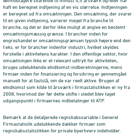
lønmodtagere svarende til mindst 0,5 årsværk og/eller har
haft en beregnet indtjening af en vis størrelse. Indtjeningen
er beregnet ud fra omsætningen. Den omsætning, der svarer
til en given indtjening, varierer meget fra branche til
branche, og det er derfor ikke muligt at angive en bestemt
omsætningsmæssig grænse. I brancher inden for
engroshandel er omsætningsgrænsen typisk højere end den
f.eks. er for brancher indenfor industri, hvilket skyldes
forskelle i aktivitetens karakter. I den offentlige sektor, hvor
omsætningen ikke er et relevant udtryk for aktiviteten,
bruges udelukkende eIndkomst-indberetningerne, mens
firmaer inden for finansiering og forsikring er gennemgået
manuelt for at fastslå, om de var reelt aktive. Brugen af
eIndkomst som kilde til årsværk i firmastatistikken er ny fra
2008, hvorimod der før dette skifte i stedet blev taget
udgangspunkt i firmaernes indbetalinger til ATP.
Bemærk at de detaljerede regnskabsvariable i Generel
Firmastatistik udelukkende dækker firmaer som
regnskabsstatistikken for private byerhverv indeholder.