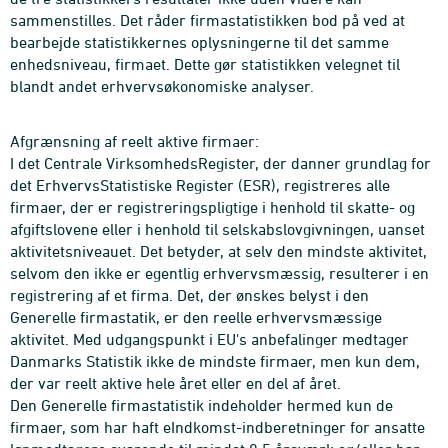
sammenstilles. Det råder firmastatistikken bod på ved at
bearbejde statistikkernes oplysningerne til det samme
enhedsniveau, firmaet. Dette gør statistikken velegnet til
blandt andet erhvervsøkonomiske analyser.
Afgrænsning af reelt aktive firmaer:
I det Centrale VirksomhedsRegister, der danner grundlag for
det ErhvervsStatistiske Register (ESR), registreres alle
firmaer, der er registreringspligtige i henhold til skatte- og
afgiftslovene eller i henhold til selskabslovgivningen, uanset
aktivitetsniveauet. Det betyder, at selv den mindste aktivitet,
selvom den ikke er egentlig erhvervsmæssig, resulterer i en
registrering af et firma. Det, der ønskes belyst i den
Generelle firmastatik, er den reelle erhvervsmæssige
aktivitet. Med udgangspunkt i EU's anbefalinger medtager
Danmarks Statistik ikke de mindste firmaer, men kun dem,
der var reelt aktive hele året eller en del af året.
Den Generelle firmastatistik indeholder hermed kun de
firmaer, som har haft eIndkomst-indberetninger for ansatte