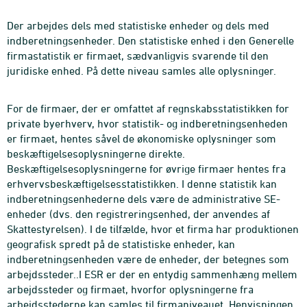
Der arbejdes dels med statistiske enheder og dels med
indberetningsenheder. Den statistiske enhed i den Generelle
firmastatistik er firmaet, sædvanligvis svarende til den
juridiske enhed. På dette niveau samles alle oplysninger.
For de firmaer, der er omfattet af regnskabsstatistikken for
private byerhverv, hvor statistik- og indberetningsenheden
er firmaet, hentes såvel de økonomiske oplysninger som
beskæftigelsesoplysningerne direkte.
Beskæftigelsesoplysningerne for øvrige firmaer hentes fra
erhvervsbeskæftigelsesstatistikken. I denne statistik kan
indberetningsenhederne dels være de administrative SE-
enheder (dvs. den registreringsenhed, der anvendes af
Skattestyrelsen). I de tilfælde, hvor et firma har produktionen
geografisk spredt på de statistiske enheder, kan
indberetningsenheden være de enheder, der betegnes som
arbejdssteder..I ESR er der en entydig sammenhæng mellem
arbejdssteder og firmaet, hvorfor oplysningerne fra
arbejdsstederne kan samles til firmaniveauet. Henvisningen