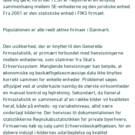
sammenhæng mellem SE-enhederne og den juridiske enhed.
Fra 2001 er den statistiske enhed i FIKS firmaet.
Populationen er alle reelt aktive firmaer i Danmark.
Den usikkerhed, der er knyttet til den Generelle
firmastatistik, er primært forbundet med henvisningerne
mellem enhederne, som stammer fra Skat's
Erhvervssystem. Manglende henvisninger kan betyde, at
økonomiske og beskæftigelsesmæssige data ikke knyttes
korrekt sammen for enkelte enheder. Problemet søges
afhjulpet ved at underkaste navnlig de største virksomheder
en manuel kontrol og fejlretning. Sekundært, da General
firmastatistik er sammensat af en række kilder vil kvaliteten
heraf, både på enheds- og variabelniveau, altid være
underlagt kilderne. Der henvises til dokumentationen for
statistikkerne Regnskabsstatistikken for private byerhverv,
Firmaernes køb og salg samt Erhvervsbeskæftigelsen, for en
dybere indsigt i kildernes udarbejdelse og kvalitet.