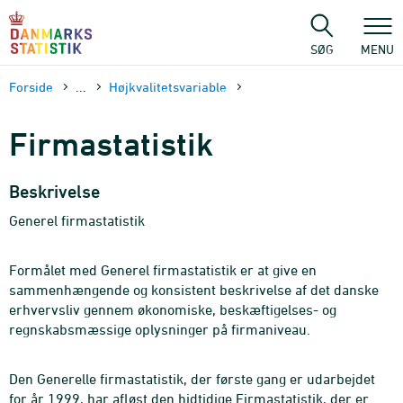
Gå
til
sidens
SØG
MENU
indhold
Forside
...
Højkvalitets­variable
Firmastatistik
Beskrivelse
Generel firmastatistik
Formålet med Generel firmastatistik er at give en
sammenhængende og konsistent beskrivelse af det danske
erhvervsliv gennem økonomiske, beskæftigelses- og
regnskabsmæssige oplysninger på firmaniveau.
Den Generelle firmastatistik, der første gang er udarbejdet
for år 1999, har afløst den hidtidige Firmastatistik, der er