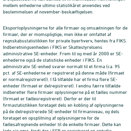
mellem enhederne ultimo statistikåret anvendes ved
bestemmelsen af november-beskæftigelsen.
Eksportoplysningerne for alle firmaer og omsætningen for de
firmaer, der er momspligtige, men ikke er omfattet af
regnskabsstatistikken for private byerhverv, hentes fra FIKS.
Indberetningsenheden i FIKS er Skattestyrelsens
administrative SE-enheder. Frem til og med år 2000 er SE-
enhederne også de statistiske enheder i FIKS. En
administrativ SE-enhed svarer normalt til et firma (ca. 95
pct. af SE-enhederne er registreret på denne måde (firmaet
er normalregistreret)). I få tilfælde har et firma flere SE-
enheder (firmaet er delregistreret). I endnu færre tilfælde
indberetter flere firmaer oplysningerne på et fælles nummer
(firmaet er fællesregistreret). Derfor er der til
firmastatistikken foretaget dels en kobling af oplysningerne
på de delregistrerede SE-enheder til firmaniveau, og dels
foretaget en opsplitning af oplysningerne for de
fællesafregnende enheder til de enkelte firmaer. Dette kan
lade sig gøre, fordi der i ESR er registreret en entydig