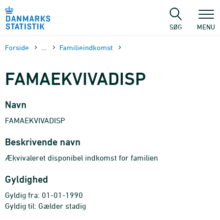
Gå
til
sidens
SØG
MENU
indhold
Forside
...
Familieindkomst
FAMAEKVIVADISP
Navn
FAMAEKVIVADISP
Beskrivende navn
Ækvivaleret disponibel indkomst for familien
Gyldighed
Gyldig fra: 01-01-1990
Gyldig til: Gælder stadig