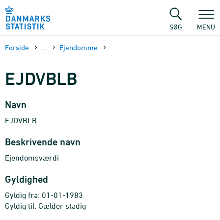
Gå
til
sidens
SØG
MENU
indhold
Forside
...
Ejendomme
EJDVBLB
Navn
EJDVBLB
Beskrivende navn
Ejendomsværdi
Gyldighed
Gyldig fra: 01-01-1983
Gyldig til: Gælder stadig