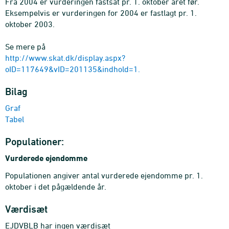
Fra 2004 er vurderingen fastsat pr. 1. oktober året før.
Eksempelvis er vurderingen for 2004 er fastlagt pr. 1.
oktober 2003.
Se mere på
http://www.skat.dk/display.aspx?
oID=117649&vID=201135&indhold=1.
Bilag
Graf
Tabel
Populationer:
Vurderede ejendomme
Populationen angiver antal vurderede ejendomme pr. 1.
oktober i det pågældende år.
Værdisæt
EJDVBLB har ingen værdisæt