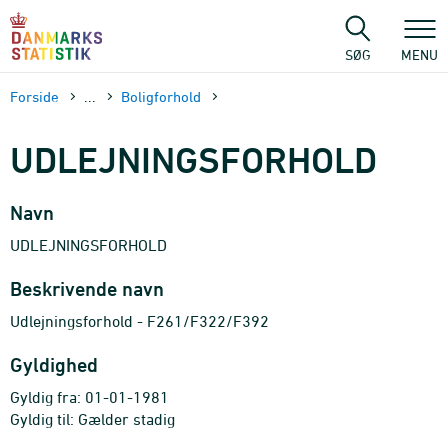
Gå
til
sidens
SØG
MENU
indhold
Forside
...
Boligforhold
UDLEJNINGSFORHOLD
Navn
UDLEJNINGSFORHOLD
Beskrivende navn
Udlejningsforhold - F261/F322/F392
Gyldighed
Gyldig fra: 01-01-1981
Gyldig til: Gælder stadig