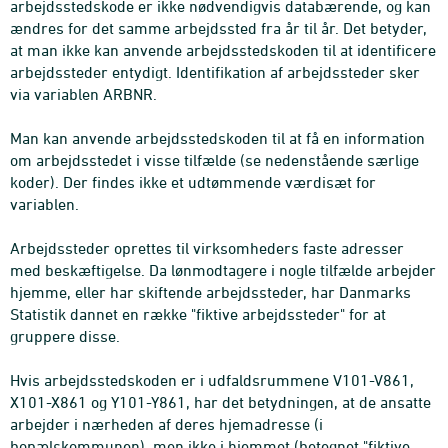
arbejdsstedskode er ikke nødvendigvis databærende, og kan
ændres for det samme arbejdssted fra år til år. Det betyder,
at man ikke kan anvende arbejdsstedskoden til at identificere
arbejdssteder entydigt. Identifikation af arbejdssteder sker
via variablen ARBNR.
Man kan anvende arbejdsstedskoden til at få en information
om arbejdsstedet i visse tilfælde (se nedenstående særlige
koder). Der findes ikke et udtømmende værdisæt for
variablen.
Arbejdssteder oprettes til virksomheders faste adresser
med beskæftigelse. Da lønmodtagere i nogle tilfælde arbejder
hjemme, eller har skiftende arbejdssteder, har Danmarks
Statistik dannet en række "fiktive arbejdssteder" for at
gruppere disse.
Hvis arbejdsstedskoden er i udfaldsrummene V101-V861,
X101-X861 og Y101-Y861, har det betydningen, at de ansatte
arbejder i nærheden af deres hjemadresse (i
bopælskommunen), men ikke i hjemmet (betegnet "fiktive