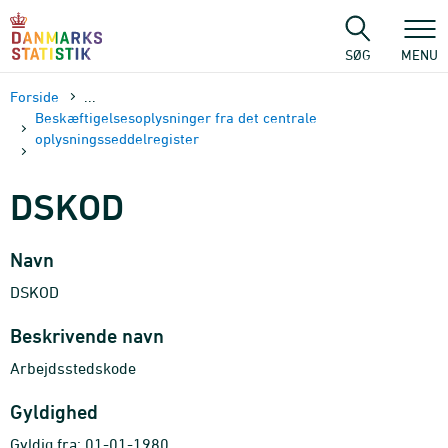
Gå
til
sidens
SØG
MENU
indhold
Forside
...
Beskæftigelsesoplysninger fra det centrale
oplysningsseddelregister
DSKOD
Navn
DSKOD
Beskrivende navn
Arbejdsstedskode
Gyldighed
Gyldig fra: 01-01-1980