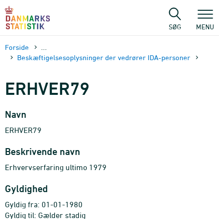
Gå
til
sidens
SØG
MENU
indhold
Forside
...
Beskæftigelsesoplysninger der vedrører IDA-personer
ERHVER79
Navn
ERHVER79
Beskrivende navn
Erhvervserfaring ultimo 1979
Gyldighed
Gyldig fra: 01-01-1980
Gyldig til: Gælder stadig