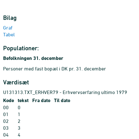
Bilag
Graf
Tabel
Populationer:
Befolkningen 31. december
Personer med fast bopæl i DK pr. 31. december
Værdisæt
U131313.TXT_ERHVER79 - Erhvervserfaring ultimo 1979
Kode
tekst
Fra dato
Til dato
00
0
01
1
02
2
03
3
04
4