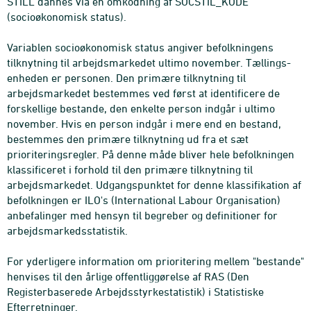
STILL dannes via en omkodning af SOCSTIL_KODE
(socioøkonomisk status).
Variablen socioøkonomisk status angiver befolkningens
tilknytning til arbejdsmarkedet ultimo november. Tællings-
enheden er personen. Den primære tilknytning til
arbejdsmarkedet bestemmes ved først at identificere de
forskellige bestande, den enkelte person indgår i ultimo
november. Hvis en person indgår i mere end en bestand,
bestemmes den primære tilknytning ud fra et sæt
prioriteringsregler. På denne måde bliver hele befolkningen
klassificeret i forhold til den primære tilknytning til
arbejdsmarkedet. Udgangspunktet for denne klassifikation af
befolkningen er ILO's (International Labour Organisation)
anbefalinger med hensyn til begreber og definitioner for
arbejdsmarkedsstatistik.
For yderligere information om prioritering mellem "bestande"
henvises til den årlige offentliggørelse af RAS (Den
Registerbaserede Arbejdsstyrkestatistik) i Statistiske
Efterretninger.