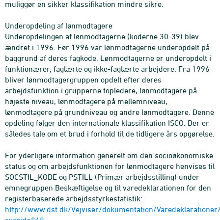
muliggør en sikker klassifikation mindre sikre.
Underopdeling af lønmodtagere
Underopdelingen af lønmodtagerne (koderne 30-39) blev
ændret i 1996. Før 1996 var lønmodtagerne underopdelt på
baggrund af deres fagkode. Lønmodtagerne er underopdelt i
funktionærer, faglærte og ikke-faglærte arbejdere. Fra 1996
bliver lønmodtagergruppen opdelt efter deres
arbejdsfunktion i grupperne topledere, lønmodtagere på
højeste niveau, lønmodtagere på mellemniveau,
lønmodtagere på grundniveau og andre lønmodtagere. Denne
opdeling følger den internationale klassifikation ISCO. Der er
således tale om et brud i forhold til de tidligere års opgørelse.
For yderligere information generelt om den socioøkonomiske
status og om arbejdsfunktionen for lønmodtagere henvises til
SOCSTIL_KODE og PSTILL (Primær arbejdsstilling) under
emnegruppen Beskæftigelse og til varedeklarationen for den
registerbaserede arbejdsstyrkestatistik:
http://www.dst.dk/Vejviser/dokumentation/Varedeklaration