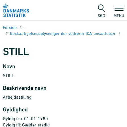
Gå
til
sidens
SØG
MENU
indhold
Forside
...
Beskæftigelsesoplysninger der vedrører IDA-ansættelser
STILL
Navn
STILL
Beskrivende navn
Arbejdsstilling
Gyldighed
Gyldig fra: 01-01-1980
Gyldig til: Gælder stadig