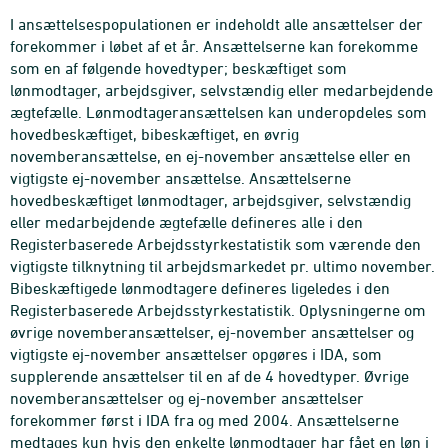
I ansættelsespopulationen er indeholdt alle ansættelser der
forekommer i løbet af et år. Ansættelserne kan forekomme
som en af følgende hovedtyper; beskæftiget som
lønmodtager, arbejdsgiver, selvstændig eller medarbejdende
ægtefælle. Lønmodtageransættelsen kan underopdeles som
hovedbeskæftiget, bibeskæftiget, en øvrig
novemberansættelse, en ej-november ansættelse eller en
vigtigste ej-november ansættelse. Ansættelserne
hovedbeskæftiget lønmodtager, arbejdsgiver, selvstændig
eller medarbejdende ægtefælle defineres alle i den
Registerbaserede Arbejdsstyrkestatistik som værende den
vigtigste tilknytning til arbejdsmarkedet pr. ultimo november.
Bibeskæftigede lønmodtagere defineres ligeledes i den
Registerbaserede Arbejdsstyrkestatistik. Oplysningerne om
øvrige novemberansættelser, ej-november ansættelser og
vigtigste ej-november ansættelser opgøres i IDA, som
supplerende ansættelser til en af de 4 hovedtyper. Øvrige
novemberansættelser og ej-november ansættelser
forekommer først i IDA fra og med 2004. Ansættelserne
medtages kun hvis den enkelte lønmodtager har fået en løn i