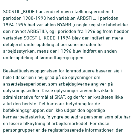
SOCSTIL_KODE har ændret navn i tællingsperioden. I
perioden 1980-1993 hed variablen ARBSTIL, i perioden
1994-1995 hed variablen NYARB (i nogle registre bibeholder
den navnet ARBSTIL), og i perioden fra 1996 og frem hedder
variablen SOCSTIL_KODE. I 1994 blev der indført en mere
detaljeret underopdeling at personerne uden for
arbejdsstyrken, mens der i 1996 blev indført en anden
underopdeling af lønmodtagergruppen.
Beskæftigelsesopgørelsen for lønmodtagere baserer sig i
hele tidsserien i høj grad på de oplysninger om
ansættelsesperioder, som arbejdsgiverne angiver på
oplysningssedlen. Disse oplysninger anvendes ikke til
administrative formål af SKAT, og derfor er kvaliteten ikke
altid den bedste. Det har især betydning for de
befolkningsgrupper, der ikke udgør den egentlige
kernearbejdsstyrke, fx yngre og ældre personer som ofte har
en løsere tilknytning til arbejdsmarkedet. For disse
persongrupper er de registerbaserede informationer, der