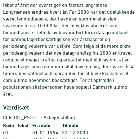
løbet af året der overstiger en fastsat løngrænse.
Løngrænsen ændres hvert år. Før 2008 har det udelukkende
været lønmodtagere, der havde en summeret årsløn
svarende til ca. 10.000 kr., der blev klassificeret som
lønmodtagere. Dette krav blev indført fordi datagrundlaget
for lønmodtagerbeskæftigelsen var årsbaseret og
periodeangivelserne var usikre. Som følge af de mere sikre
periodeangivelser i det nye datagrundlag fra 2008 er kravet
reduceret meget kraftigt og erstattet med et krav om, at en
lønmodtager som minimum skal have en løn, der svarer til 4
timers beskæftigelse til garantiløn for at blive klassificeret
som ultimo november beskæftiget. For at optræde i
populationen skal personen have bopæl i Danmark ultimo
året.
Værdisæt
CLR.TXT_PSTILL - Arbejdsstilling
Kode
tekst
Fra dato
Til dato
01
01-01-1994
31-12-3000