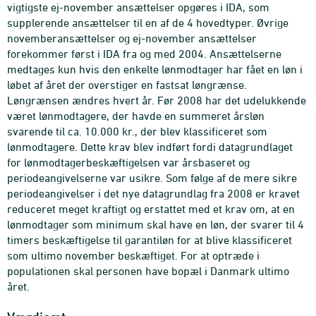
vigtigste ej-november ansættelser opgøres i IDA, som
supplerende ansættelser til en af de 4 hovedtyper. Øvrige
novemberansættelser og ej-november ansættelser
forekommer først i IDA fra og med 2004. Ansættelserne
medtages kun hvis den enkelte lønmodtager har fået en løn i
løbet af året der overstiger en fastsat løngrænse.
Løngrænsen ændres hvert år. Før 2008 har det udelukkende
været lønmodtagere, der havde en summeret årsløn
svarende til ca. 10.000 kr., der blev klassificeret som
lønmodtagere. Dette krav blev indført fordi datagrundlaget
for lønmodtagerbeskæftigelsen var årsbaseret og
periodeangivelserne var usikre. Som følge af de mere sikre
periodeangivelser i det nye datagrundlag fra 2008 er kravet
reduceret meget kraftigt og erstattet med et krav om, at en
lønmodtager som minimum skal have en løn, der svarer til 4
timers beskæftigelse til garantiløn for at blive klassificeret
som ultimo november beskæftiget. For at optræde i
populationen skal personen have bopæl i Danmark ultimo
året.