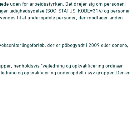
gede uden for arbejdsstyrken. Det drejer sig om personer i
tager ledighedsydelse (SOC_STATUS_KODE=314) og personer
ndes til at underopdele personer, der modtager anden
voksenlærlingeforløb, der er påbegyndt i 2009 eller senere,
upper, henholdsvis "vejledning og opkvalificering ordinær
jledning og opkvalificering underopdelt i syv grupper. Der er