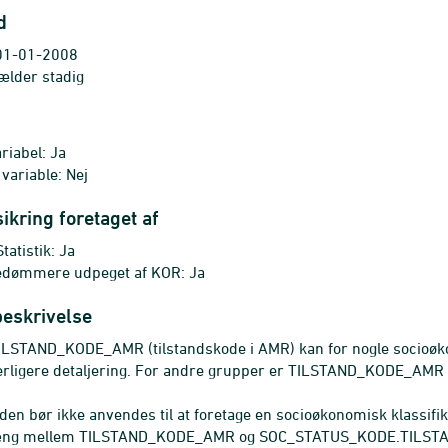
d
 01-01-2008
Gælder stadig
riabel: Ja
 variable: Nej
sikring foretaget af
atistik: Ja
edømmere udpeget af KOR: Ja
beskrivelse
TILSTAND_KODE_AMR (tilstandskode i AMR) kan for nogle socioø
erligere detaljering. For andre grupper er TILSTAND_KODE_A
den bør ikke anvendes til at foretage en socioøkonomisk klassifika
g mellem TILSTAND_KODE_AMR og SOC_STATUS_KODE.TILSTAND