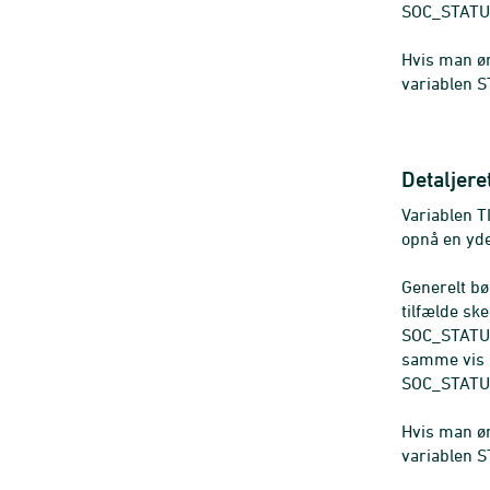
SOC_STAT
Hvis man øn
variablen S
Detaljere
Variablen 
opnå en yd
Generelt bø
tilfælde s
SOC_STATUS
samme vis
SOC_STATU
Hvis man øn
variablen S