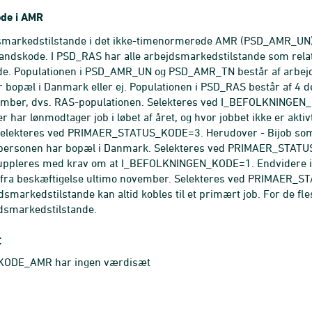
ode i AMR
dsmarkedstilstande i det ikke-timenormerede AMR (PSD_AMR_U
standskode. I PSD_RAS har alle arbejdsmarkedstilstande som relat
ode. Populationen i PSD_AMR_UN og PSD_AMR_TN består af arbejd
bopæl i Danmark eller ej. Populationen i PSD_RAS består af 4 
ember, dvs. RAS-populationen. Selekteres ved I_BEFOLKNING
r har lønmodtager job i løbet af året, og hvor jobbet ikke er ak
elekteres ved PRIMAER_STATUS_KODE=3. Herudover - Bijob som 
personen har bopæl i Danmark. Selekteres ved PRIMAER_STATU
ppleres med krav om at I_BEFOLKNINGEN_KODE=1. Endvidere i
 fra beskæftigelse ultimo november. Selekteres ved PRIMAE
dsmarkedstilstande kan altid kobles til et primært job. For de fle
dsmarkedstilstande.
t
KODE_AMR har ingen værdisæt