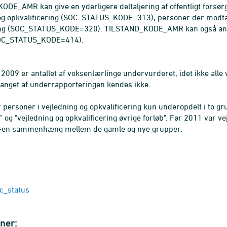
DE_AMR kan give en yderligere deltaljering af offentligt forsør
 og opkvalificering (SOC_STATUS_KODE=313), personer der mod
ring (SOC_STATUS_KODE=320). TILSTAND_KODE_AMR kan også anve
SOC_STATUS_KODE=414).
2009 er antallet af voksenlærlinge undervurderet, idet ikke alle 
anget af underrapporteringen kendes ikke.
 personer i vejledning og opkvalificering kun underopdelt i to gr
 og "vejledning og opkvalificering øvrige forløb". Før 2011 var ve
il-en sammenhæng mellem de gamle og nye grupper.
c_status
ner: