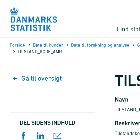
Gå
til
sidens
indhold
Find stat
Forside
Data til kunder
Data til forskning og analyse
G
TILSTAND_KODE_AMR
TI
Gå til oversigt
Navn
TILSTAND
DEL SIDENS INDHOLD
Beskrive
Tilstandsk