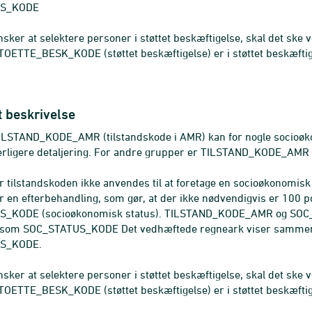
US_KODE
sker at selektere personer i støttet beskæftigelse, skal det ske 
TOETTE_BESK_KODE (støttet beskæftigelse) er i støttet beskæft
t beskrivelse
TILSTAND_KODE_AMR (tilstandskode i AMR) kan for nogle socioø
erligere detaljering. For andre grupper er TILSTAND_KODE_A
r tilstandskoden ikke anvendes til at foretage en socioøkonomisk k
ker en efterbehandling, som gør, at der ikke nødvendigvis er 
_KODE (socioøkonomisk status). TILSTAND_KODE_AMR og SOC
 som SOC_STATUS_KODE Det vedhæftede regneark viser sam
S_KODE.
sker at selektere personer i støttet beskæftigelse, skal det ske 
TOETTE_BESK_KODE (støttet beskæftigelse) er i støttet beskæft