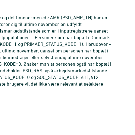
N) og det timenormerede AMR (PSD_AMR_TN) har en
erer sig til ultimo november en udfyldt
smarkedstilstande som er i inputregistrene uanset
delpopulationer: - Personer som har bopæl i Danmark
EN_KODE=1 og PRIMAER_STATUS_KODE=1). Herudover -
tivt ultimo november, uanset om personen har bopæl i
lønmodtager eller selvstændig ultimo november
S_KODE=0. Ønsker man at personen også har bopæl i
ndeholder PSD_RAS også arbejdsmarkedstilstande
R_STATUS_KODE=0 og SOC_STATUS_KODE=611,612.
ste brugere vil det ikke være relevant at selektere