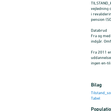
TILSTAND_KO
vejledning
i revalide
pension (
Databrud
Fra og med 
indgår. Omf
Fra 2011 er
uddannelse"
ingen en-t
Bilag
Tilstand_so
Tabel
Populatio