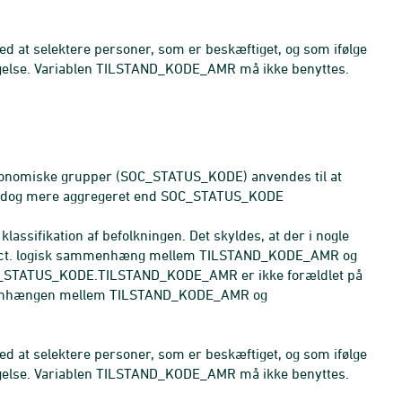
ved at selektere personer, som er beskæftiget, og som ifølge
igelse. Variablen TILSTAND_KODE_AMR må ikke benyttes.
konomiske grupper (SOC_STATUS_KODE) anvendes til at
MR dog mere aggregeret end SOC_STATUS_KODE
lassifikation af befolkningen. Det skyldes, at der i nogle
100 pct. logisk sammenhæng mellem TILSTAND_KODE_AMR og
_STATUS_KODE.TILSTAND_KODE_AMR er ikke forældlet på
menhængen mellem TILSTAND_KODE_AMR og
ved at selektere personer, som er beskæftiget, og som ifølge
igelse. Variablen TILSTAND_KODE_AMR må ikke benyttes.