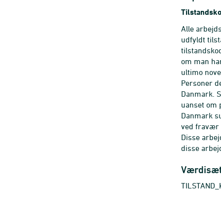
Tilstandsk
Alle arbej
udfyldt til
tilstandsk
om man har 
ultimo nov
Personer de
Danmark. S
uanset om 
Danmark su
ved fravær
Disse arbej
disse arbej
Værdisæ
TILSTAND_