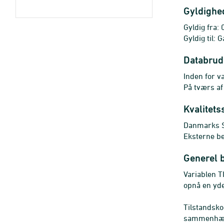
Gyldighe
Gyldig fra:
Gyldig til: 
Databrud
Inden for va
På tværs af
Kvalitets
Danmarks St
Eksterne b
Generel 
Variablen 
opnå en yd
Tilstandsko
sammenhæn