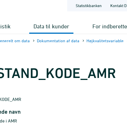
Statistikbanken
Kontakt D
istik
Data til kunder
For indberett
enerelt om data
Dokumentation af data
Højkvalitets­variable
LSTAND_KODE_AMR
_KODE_AMR
nde navn
ode i AMR