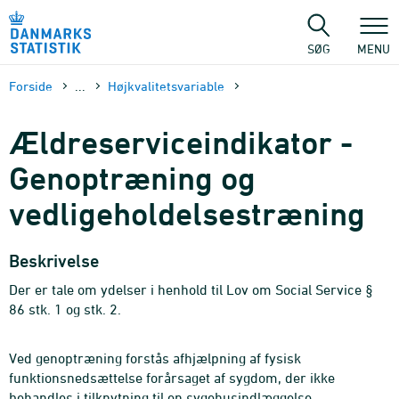
Gå
til
sidens
SØG
MENU
indhold
Forside
...
Højkvalitets­variable
Ældreserviceindikator -
Genoptræning og
vedligeholdelsestræning
Beskrivelse
Der er tale om ydelser i henhold til Lov om Social Service §
86 stk. 1 og stk. 2.
Ved genoptræning forstås afhjælpning af fysisk
funktionsnedsættelse forårsaget af sygdom, der ikke
behandles i tilknytning til en sygehusindlæggelse.