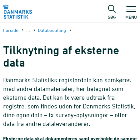
Gå
til
sidens
SØG
MENU
indhold
Forside
...
Databestilling
Tilknytning af eksterne
data
Danmarks Statistiks registerdata kan samkøres
med andre datamaterialer, her betegnet som
eksterne data. Det kan fx være udtræk fra
registre, som findes uden for Danmarks Statistik,
dine egne data – fx survey-oplysninger – eller
data fra andre dataleverandører.
Eksterne data skal dokumenteres samt overholde de samme