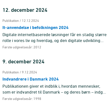
en ...
12. december 2024
Publikation / 12.12.2024
It-anvendelse i befolkningen 2024
Digitale internetbaserede løsninger får en stadig større
rolle i vores liv og hverdag, og den digitale udvikling
påvirker flere og flere af vore ...
Første udgivelsesår: 2012
9. december 2024
Publikation / 9.12.2024
Indvandrere i Danmark 2024
Publikationen giver et indblik i, hvordan mennesker,
som er indvandret til Danmark – og deres børn – indgår
i samfundet. Den går bl.a. i dy ...
Første udgivelsesår: 1998