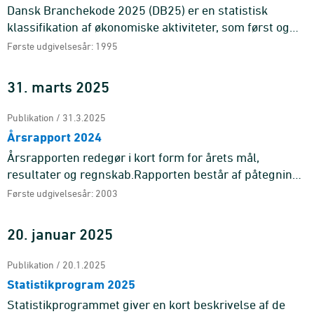
Dansk Branchekode 2025 (DB25) er en statistisk
klassifikation af økonomiske aktiviteter, som først og
fremmest er udarbejdet til statistisk brug.
Første udgivelsesår: 1995
31. marts 2025
Publikation / 31.3.2025
Årsrapport 2024
Årsrapporten redegør i kort form for årets mål,
resultater og regnskab.Rapporten består af påtegning,
beretning, regnskab samt bilag.
Første udgivelsesår: 2003
20. januar 2025
Publikation / 20.1.2025
Statistikprogram 2025
Statistikprogrammet giver en kort beskrivelse af de