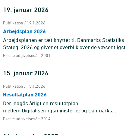
19. januar 2026
Publikation / 19.1.2026
Arbejdsplan 2026
Arbejdsplanen er tæt knyttet til Danmarks Statistiks
Stategi 2026 og giver et overblik over de væsentligste
initiativer, vi gennemfører i 2026 for ...
Første udgivelsesår: 2001
15. januar 2026
Publikation / 15.1.2026
Resultatplan 2026
Der indgås årligt en resultatplan
mellem Digitaliseringsministeriet og Danmarks
Statistik med udgangspunkt i Danmarks Statistiks
Første udgivelsesår: 2014
faglige og politiske uaf ...