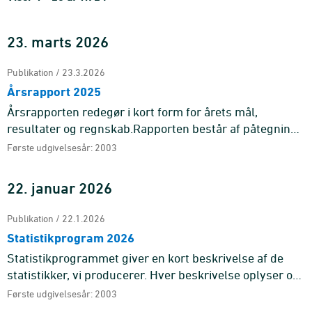
23. marts 2026
Publikation / 23.3.2026
Årsrapport 2025
Årsrapporten redegør i kort form for årets mål,
resultater og regnskab.Rapporten består af påtegning,
beretning, regnskab samt bilag.
Første udgivelsesår: 2003
22. januar 2026
Publikation / 22.1.2026
Statistikprogram 2026
Statistikprogrammet giver en kort beskrivelse af de
statistikker, vi producerer. Hver beskrivelse oplyser om
statistikkens formål og indhold samt eventuelle udvikli
Første udgivelsesår: 2003
...