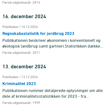
Statistik med udgangspunkt i Danmarks Statistiks
Første udgivelsesår: 2014
faglige og politiske uaf ...
16. december 2024
Publikation / 16.12.2024
Regnskabsstatistik for jordbrug 2023
Publikationen beskriver økonomien i konventionelt og
økologisk landbrug samt gartneri.Statistikken dækker
både heltids- og deltidsbedrifter. Pub ...
Første udgivelsesår: 2011
13. december 2024
Publikation / 13.12.2024
Kriminalitet 2023
Publikationen rummer detaljerede oplysninger om alle
dele af kriminalitetsstatistikken for 2023 - fra
anmeldelser til strafferetlige afgørelser.Kriminalitet er
Første udgivelsesår: 1999