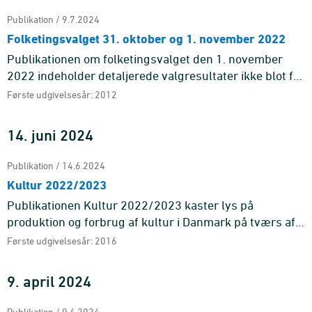
Publikation / 9.7.2024
Folketingsvalget 31. oktober og 1. november 2022
Publikationen om folketingsvalget den 1. november
2022 indeholder detaljerede valgresultater ikke blot fra
Danmark, men også fra Færøerne og Grø ...
Første udgivelsesår: 2012
14. juni 2024
Publikation / 14.6.2024
Kultur 2022/2023
Publikationen Kultur 2022/2023 kaster lys på
produktion og forbrug af kultur i Danmark på tværs af
områder som museer, zoologiske haver, teatre og ...
Første udgivelsesår: 2016
9. april 2024
Publikation / 9.4.2024