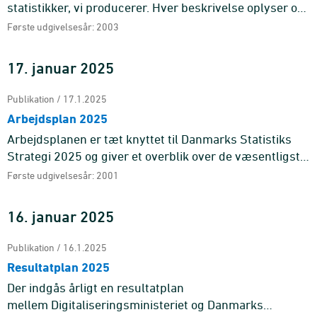
statistikker, vi producerer. Hver beskrivelse oplyser om
statistikkens formål og indhold samt eventuelle udvikli
Første udgivelsesår: 2003
...
17. januar 2025
Publikation / 17.1.2025
Arbejdsplan 2025
Arbejdsplanen er tæt knyttet til Danmarks Statistiks
Strategi 2025 og giver et overblik over de væsentligste
initiativer, vi gennemfører i 20 ...
Første udgivelsesår: 2001
16. januar 2025
Publikation / 16.1.2025
Resultatplan 2025
Der indgås årligt en resultatplan
mellem Digitaliseringsministeriet og Danmarks