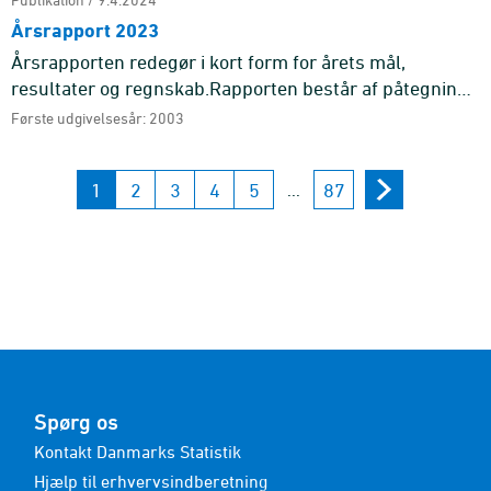
Årsrapport 2023
Årsrapporten redegør i kort form for årets mål,
resultater og regnskab.Rapporten består af påtegning,
beretning, regnskab samt bilag. ...
Første udgivelsesår: 2003
1
2
3
4
5
87
...
Spørg os
Kontakt Danmarks Statistik
Hjælp til erhvervsindberetning