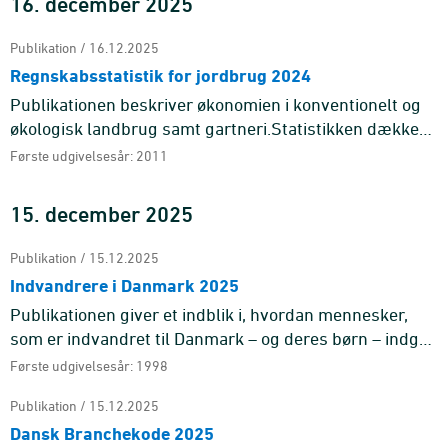
16. december 2025
Publikation / 16.12.2025
Regnskabsstatistik for jordbrug 2024
Publikationen beskriver økonomien i konventionelt og
økologisk landbrug samt gartneri.Statistikken dækker
både heltids- og deltidsbedrifter. Pub ...
Første udgivelsesår: 2011
15. december 2025
Publikation / 15.12.2025
Indvandrere i Danmark 2025
Publikationen giver et indblik i, hvordan mennesker,
som er indvandret til Danmark – og deres børn – indgår
i samfundet. Den går bl.a. i dy ...
Første udgivelsesår: 1998
Publikation / 15.12.2025
Dansk Branchekode 2025