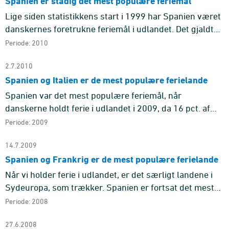
Spanien er stadig det mest populære feriemål
Lige siden statistikkens start i 1999 har Spanien været
danskernes foretrukne feriemål i udlandet. Det gjaldt
også i 2010, hvor 13 pct. af alle ferierejser med mindst
Periode: 2010
fir ...
2.7.2010
Spanien og Italien er de mest populære ferielande
Spanien var det mest populære feriemål, når
danskerne holdt ferie i udlandet i 2009, da 16 pct. af
alle ferierejser med mindst fire overnatninger gik hertil.
Periode: 2009
Italien var ...
14.7.2009
Spanien og Frankrig er de mest populære ferielande
Når vi holder ferie i udlandet, er det særligt landene i
Sydeuropa, som trækker. Spanien er fortsat det mest
populære feriemål, mens Frankrig har overhalet Italien
Periode: 2008
og kom ...
27.6.2008