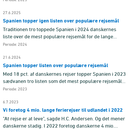
overnatninger. Som d ...
27.6.2025
Spanien topper igen listen over populære rejsemål
Traditionen tro toppede Spanien i 2024 danskernes
liste over de mest populære rejsemål for de lange
ferierejser til udlandet. Italien og Grækenland deles om
Periode: 2024
andenpladsen ...
21.6.2024
Spanien topper listen over populære rejsemål
Med 18 pct. af danskernes rejser topper Spanien i 2023
sædvanen tro listen som det mest populære rejsemål
for de lange ferierejser til udlandet. Italien var det
Periode: 2023
næstmest ...
6.7.2023
Vi foretog 4 mio. lange ferierejser til udlandet i 2022
"At rejse er at leve", sagde H.C. Andersen. Og det mener
danskerne stadig. I 2022 foretog danskerne 4 mio.