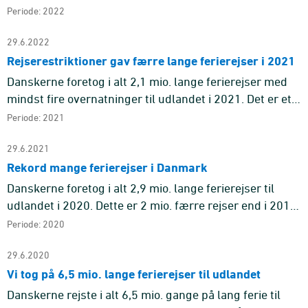
lange ferierejser til udlandet - rejser med mindst fire
Periode: 2022
overnat ...
29.6.2022
Rejserestriktioner gav færre lange ferierejser i 2021
Danskerne foretog i alt 2,1 mio. lange ferierejser med
mindst fire overnatninger til udlandet i 2021. Det er et
fald på 28 pct. i forhold til 2020, hvor der blev foretage
Periode: 2021
...
29.6.2021
Rekord mange ferierejser i Danmark
Danskerne foretog i alt 2,9 mio. lange ferierejser til
udlandet i 2020. Dette er 2 mio. færre rejser end i 2019.
De lange rejser til Danmark steg derimod med 2 mio. til
Periode: 2020
4 ...
29.6.2020
Vi tog på 6,5 mio. lange ferierejser til udlandet
Danskerne rejste i alt 6,5 mio. gange på lang ferie til