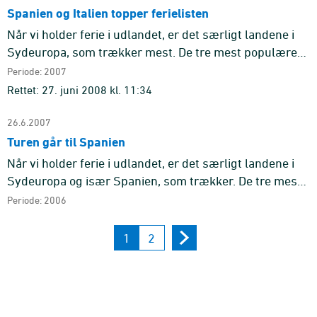
Spanien og Italien topper ferielisten
Når vi holder ferie i udlandet, er det særligt landene i
Sydeuropa, som trækker mest. De tre mest populære
rejsemål på de lange rejser (mindst fire overnatninger)
Periode: 2007
til udl ...
Rettet: 27. juni 2008 kl. 11:34
26.6.2007
Turen går til Spanien
Når vi holder ferie i udlandet, er det særligt landene i
Sydeuropa og især Spanien, som trækker. De tre mest
populære rejsemål på de lange rejser (mindst fire
Periode: 2006
overnatning ...
1
2