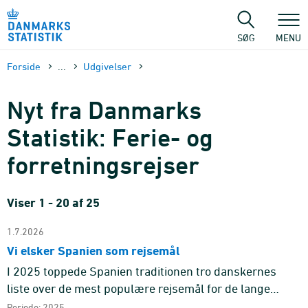
Gå
til
sidens
SØG
MENU
indhold
Forside
...
Udgivelser
Nyt fra Danmarks
Statistik: Ferie- og
forretningsrejser
Viser 1 - 20 af 25
1.7.2026
Vi elsker Spanien som rejsemål
I 2025 toppede Spanien traditionen tro danskernes
liste over de mest populære rejsemål for de lange
ferierejser til udlandet - rejser med mindst fire
Periode: 2025