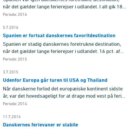
når det gælder lange ferierejser i udlandet. I alt gik 18
pct. af samtlige lange ferierejser til udlandet i 2016 til S
Periode: 2016
...
5.7.2016
Spanien er fortsat danskernes favoritdestination
Spanien er stadig danskernes foretrukne destination,
når det gælder lange ferierejser i udlandet. 16 pct. af
samtlige lange ferierejser til udlandet gik i 2015 til
Periode: 2015
Spanie ...
3.7.2015
Udenfor Europa går turen til USA og Thailand
Når danskerne forlod det europæiske kontinent sidste
år, var det hovedsageligt for at drage mod vest på ferie
i USA eller i modsat retning til Thailand.
Periode: 2014
11.7.2014
Danskernes ferievaner er stabile