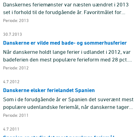
Danskernes feriemønster var næsten uændret i 2013
set i forhold til de forudgående år. Favoritmålet for
lange ferierejser til udlandet var som tidligere år
Periode: 2013
Spanien, det f ...
30.7.2013
Danskerne er vilde med bade- og sommerhusferier
Når danskerne holdt lange ferier i udlandet i 2012, var
badeferien den mest populære ferieform med 28 pct.
Hvis den lange ferie blev holdt i Danmark, var det oftest
Periode: 2012
i for ...
4.7.2012
Danskerne elsker ferielandet Spanien
Som i de forudgående år er Spanien det suverænt mest
populære udenlandske feriemål, når danskerne tager
på lange rejser med mindst fire overnatninger. I 2011
Periode: 2011
gik 16 pct. ...
4.7.2011