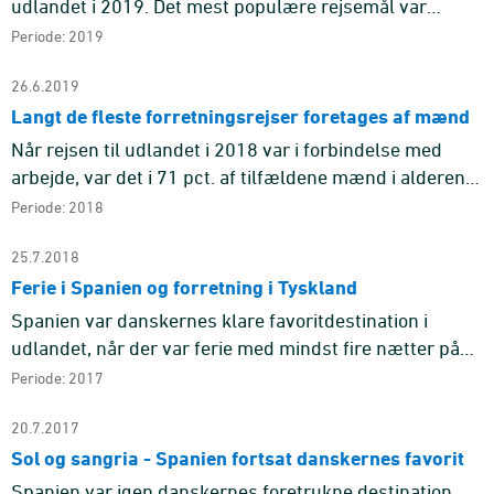
udlandet i 2019. Det mest populære rejsemål var
Spanien, som stod for 15 pct. af de lange ferierejser.
Periode: 2019
Derefter fø ...
26.6.2019
Langt de fleste forretningsrejser foretages af mænd
Når rejsen til udlandet i 2018 var i forbindelse med
arbejde, var det i 71 pct. af tilfældene mænd i alderen
25-64 år, som foretog rejsen. Kvinder i samme
Periode: 2018
aldersgruppe st ...
25.7.2018
Ferie i Spanien og forretning i Tyskland
Spanien var danskernes klare favoritdestination i
udlandet, når der var ferie med mindst fire nætter på
programmet i 2017. Næst efter Spanien rejste flest på
Periode: 2017
lange ferier ...
20.7.2017
Sol og sangria - Spanien fortsat danskernes favorit
Spanien var igen danskernes foretrukne destination,