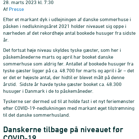
28. marts 2023 kl. 7:30
Af
Presse
Efter et markant dyk i udlejningen af danske sommerhuse i
påsken i nedlukningsåret 2021 holder niveauet sig oppe i
nærheden af det rekordhøje antal bookede husuger fra sidste
år.
Det fortsat høje niveau skyldes tyske gæster, som her i
påskemånederne marts og april har booket danske
sommerhuse som aldrig før. Antallet af bookede husuger fra
tyske gæster ligger på ca. 48.700 for marts og april i år – det
er det er højeste antal, der hidtil er blevet målt på denne
årstid. Sidste år havde tyske gæster booket ca. 48.300
husuger i Danmark i de to påskemåneder.
Tyskerne ser dermed ud til at holde fast i et nyt feriemønster
efter COVID-19-nedlukningen med markant øget tilstrømning
til det danske sommerhusland.
Danskerne tilbage på niveauet før
COVID-19