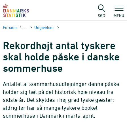
Gå
til
sidens
SØG
MENU
indhold
Forside
...
Udgivelser
Rekordhøjt antal tyskere
skal holde påske i danske
sommerhuse
Antallet af sommerhusudlejninger denne påske
holder sig tæt på det historisk høje niveau fra
sidste år. Det skyldes i høj grad tyske gæster;
aldrig før har så mange tyskere booket
sommerhuse i Danmark i marts-april.