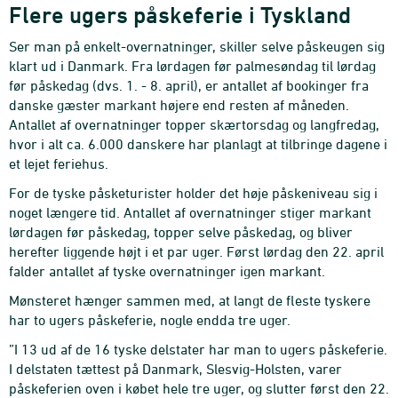
Flere ugers påskeferie i Tyskland
Ser man på enkelt-overnatninger, skiller selve påskeugen sig
klart ud i Danmark. Fra lørdagen før palmesøndag til lørdag
før påskedag (dvs. 1. - 8. april), er antallet af bookinger fra
danske gæster markant højere end resten af måneden.
Antallet af overnatninger topper skærtorsdag og langfredag,
hvor i alt ca. 6.000 danskere har planlagt at tilbringe dagene i
et lejet feriehus.
For de tyske påsketurister holder det høje påskeniveau sig i
noget længere tid. Antallet af overnatninger stiger markant
lørdagen før påskedag, topper selve påskedag, og bliver
herefter liggende højt i et par uger. Først lørdag den 22. april
falder antallet af tyske overnatninger igen markant.
Mønsteret hænger sammen med, at langt de fleste tyskere
har to ugers påskeferie, nogle endda tre uger.
”I 13 ud af de 16 tyske delstater har man to ugers påskeferie.
I delstaten tættest på Danmark, Slesvig-Holsten, varer
påskeferien oven i købet hele tre uger, og slutter først den 22.