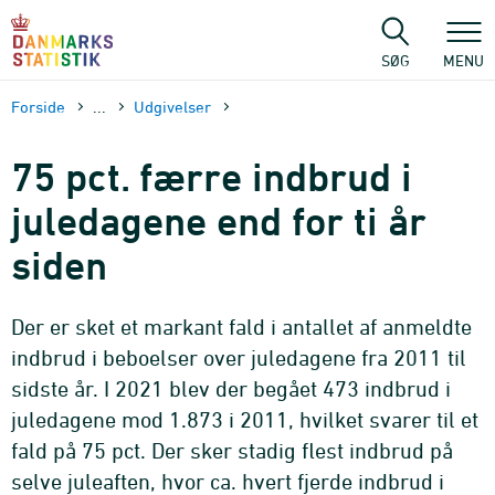
Gå
til
sidens
SØG
MENU
indhold
Forside
...
Udgivelser
75 pct. færre indbrud i
juledagene end for ti år
siden
Der er sket et markant fald i antallet af anmeldte
indbrud i beboelser over juledagene fra 2011 til
sidste år. I 2021 blev der begået 473 indbrud i
juledagene mod 1.873 i 2011, hvilket svarer til et
fald på 75 pct. Der sker stadig flest indbrud på
selve juleaften, hvor ca. hvert fjerde indbrud i