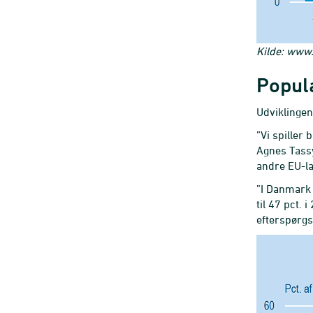
Kilde: www
Popula
Udviklingen 
”Vi spiller
Agnes Tassy
andre EU-l
”I Danmark 
til 47 pct.
efterspørgs