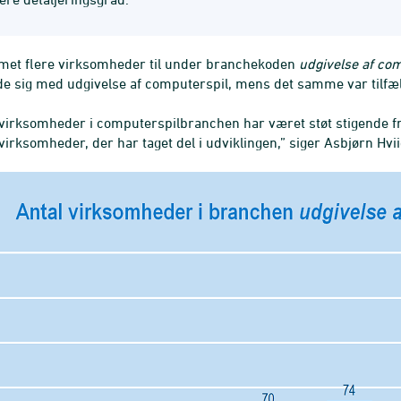
met flere virksomheder til under branchekoden
udgivelse af co
e sig med udgivelse af computerspil, mens det samme var tilfæ
f virksomheder i computerspilbranchen har været støt stigende fra
 virksomheder, der har taget del i udviklingen,” siger Asbjørn Hvi