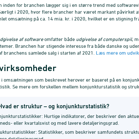
n inden for branchen lægger sig i en større trend med softwarev
Særligt i 2020, hvor flere brancher har været markant påvirket 
et omsætning på ca. 14 mia. kr. i 2020, hvilket er en stigning fra
dgivelse af software
omfatter både
udgivelse af computerspil
, m
temer. Branchen har stigende interesse fra både danske og ud
 af branchens samlede salg i starten af 2021.
Læs mere om udvikl
 virksomheder
 i omsætningen som beskrevet herover er baseret på en konjunktu
tistik. Se mere om forskellen mellem konjunkturstatistik og struk
Hvad er struktur – og konjunkturstatistik?
junkturstatistikker: Hurtige indikatorer, der beskriver den akt
eds- eller kvartalsvist og med lavere detaljeringsgrad.
ukturstatistikker: Statistikker, som beskriver samfundets strukt
ere detaljeringsgrad.