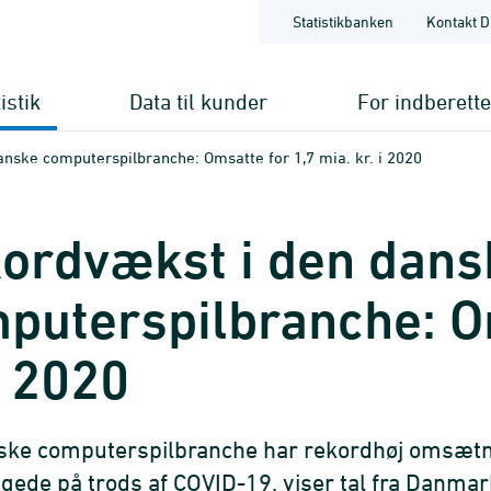
Statistikbanken
Kontakt D
istik
Data til kunder
For indberett
nske computerspilbranche: Omsatte for 1,7 mia. kr. i 2020
ordvækst i den dans
puterspilbranche: Om
i 2020
ke computerspilbranche har rekordhøj omsætni
gede på trods af COVID-19, viser tal fra Danmark