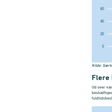
Kilde: Særk
Flere
Ud over væk
beskæftiged
fuldtidsbes