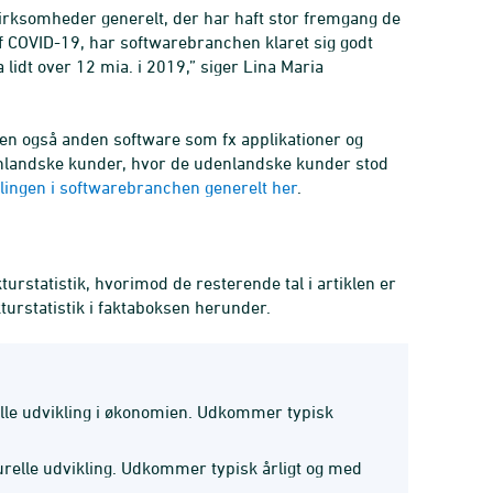
irksomheder generelt, der har haft stor fremgang de
af COVID-19, har softwarebranchen klaret sig godt
 lidt over 12 mia. i 2019,” siger Lina Maria
en også anden software som fx applikationer og
enlandske kunder, hvor de udenlandske kunder stod
ingen i softwarebranchen generelt her
.
rstatistik, hvorimod de resterende tal i artiklen er
turstatistik i faktaboksen herunder.
uelle udvikling i økonomien. Udkommer typisk
urelle udvikling. Udkommer typisk årligt og med