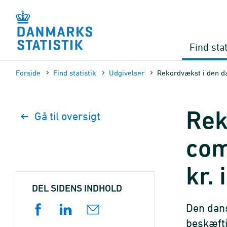
Gå
til
sidens
indhold
Find stat
Forside
Find statistik
Udgivelser
Rekordvækst i den da
Rek
Gå til oversigt
com
kr. 
DEL SIDENS INDHOLD
Den dans
beskæfti