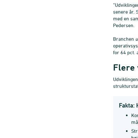
”Udviklinge
senere år. 
med en saml
Pedersen.
Branchen
u
operativsys
for 64 pct.
Flere
Udviklingen
struktursta
Fakta: 
Kon
mån
Str
høj