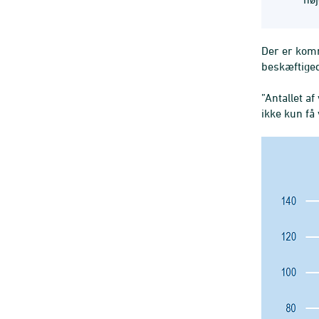
Der er kom
beskæftiged
”Antallet a
ikke kun få