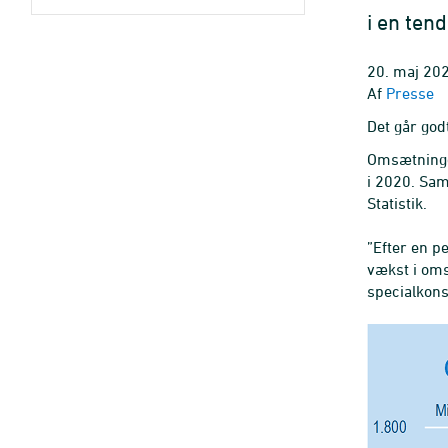
i en ten
20. maj 202
Af
Presse
Det går go
Omsætning
i 2020. Sam
Statistik.
”Efter en p
vækst i oms
specialkons