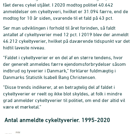
fået deres cykel stjålet. I 2020 modtog politiet 40.642
anmeldelser om cykeltyveri, hvilket er 31.094 færre, end de
modtog for 10 år siden, svarende til et fald på 43 pct.
Ser man udviklingen i forhold til året forinden, så faldt
antallet af cykeltyverier med 12 pct. I 2019 blev der anmeldt
46.212 cykeltyverier, hvilket på daværende tidspunkt var det
hidtil laveste niveau.
”Faldet i cykeltyverier er en del af en større tendens, hvor
der generelt anmeldes færre ejendomsforbrydelser såsom
indbrud og tyverier i Danmark,” forklarer fuldmægtig i
Danmarks Statistik Isabell Bang Christensen.
”Disse trends indikerer, at en betragtelig del af faldet i
cykeltyverier er reelt og ikke blot skyldes, at folk i mindre
grad anmelder cykeltyverier til politiet, om end der altid vil
være et mørketal.”
Antal anmeldte cykeltyverier. 1995-2020