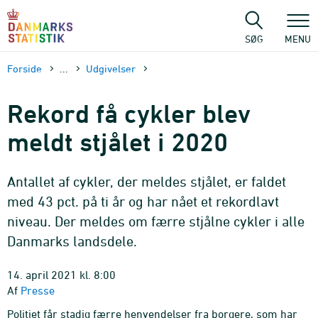
Gå
til
sidens
SØG
MENU
indhold
Forside
...
Udgivelser
Rekord få cykler blev
meldt stjålet i 2020
Antallet af cykler, der meldes stjålet, er faldet
med 43 pct. på ti år og har nået et rekordlavt
niveau. Der meldes om færre stjålne cykler i alle
Danmarks landsdele.
14. april 2021 kl. 8:00
Af
Presse
Politiet får stadig færre henvendelser fra borgere, som har