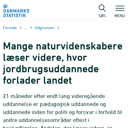
Gå
til
sidens
SØG
MENU
indhold
Forside
...
Udgivelser
Mange naturviden­skabere
læser videre, hvor
jordbrugs­uddannede
forlader landet
21 måneder efter endt lang videregående
uddannelse er pædagogisk uddannede og
uddannede inden for politi og forsvar i forhold til
andre uddannelsesområder oftest i
beskæftigelse. Andelen, der læser videre, er