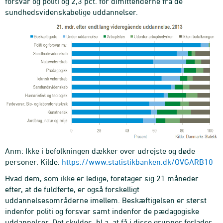
forsvar og politi og 2,3 pct. for dimittenderne fra de
sundhedsvidenskabelige uddannelser.
Anm: Ikke i befolkningen dækker over udrejste og døde
personer. Kilde:
https://www.statistikbanken.dk/OVGARB10
Hvad dem, som ikke er ledige, foretager sig 21 måneder
efter, at de fuldførte, er også forskelligt
uddannelsesområderne imellem. Beskæftigelsen er størst
indenfor politi og forsvar samt indenfor de pædagogiske
uddannelser. Det skyldes, bl.a. at få i disse grupper forlader