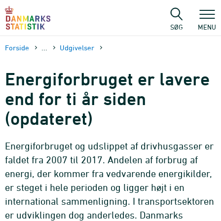
Gå
til
sidens
SØG
MENU
indhold
Forside
...
Udgivelser
Energiforbruget er lavere
end for ti år siden
(opdateret)
Energiforbruget og udslippet af drivhusgasser er
faldet fra 2007 til 2017. Andelen af forbrug af
energi, der kommer fra vedvarende energikilder,
er steget i hele perioden og ligger højt i en
international sammenligning. I transportsektoren
er udviklingen dog anderledes. Danmarks