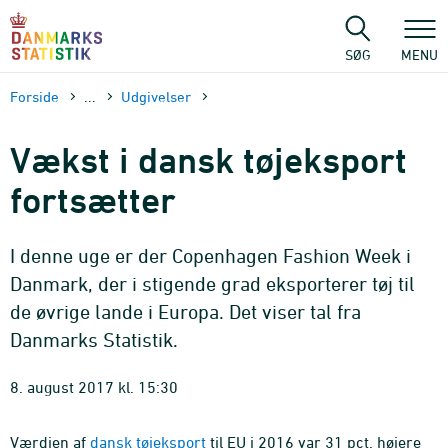
Gå
til
sidens
SØG
MENU
indhold
Forside
...
Udgivelser
Vækst i dansk tøjeksport
fortsætter
I denne uge er der Copenhagen Fashion Week i
Danmark, der i stigende grad eksporterer tøj til
de øvrige lande i Europa. Det viser tal fra
Danmarks Statistik.
8. august 2017 kl. 15:30
Værdien af
dansk tøjeksport
til EU i 2016 var 31 pct. højere