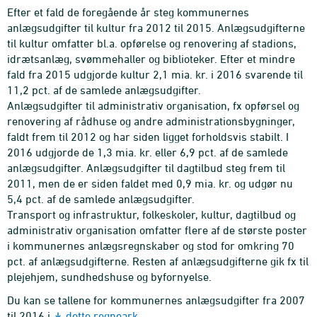
Efter et fald de foregående år steg kommunernes
anlægsudgifter til kultur fra 2012 til 2015. Anlægsudgifterne
til kultur omfatter bl.a. opførelse og renovering af stadions,
idrætsanlæg, svømmehaller og biblioteker. Efter et mindre
fald fra 2015 udgjorde kultur 2,1 mia. kr. i 2016 svarende til
11,2 pct. af de samlede anlægsudgifter.
Anlægsudgifter til administrativ organisation, fx opførsel og
renovering af rådhuse og andre administrationsbygninger,
faldt frem til 2012 og har siden ligget forholdsvis stabilt. I
2016 udgjorde de 1,3 mia. kr. eller 6,9 pct. af de samlede
anlægsudgifter. Anlægsudgifter til dagtilbud steg frem til
2011, men de er siden faldet med 0,9 mia. kr. og udgør nu
5,4 pct. af de samlede anlægsudgifter.
Transport og infrastruktur, folkeskoler, kultur, dagtilbud og
administrativ organisation omfatter flere af de største poster
i kommunernes anlægsregnskaber og stod for omkring 70
pct. af anlægsudgifterne. Resten af anlægsudgifterne gik fx til
plejehjem, sundhedshuse og byfornyelse.
Du kan se tallene for kommunernes anlægsudgifter fra 2007
til 2016 i
dette regneark
.