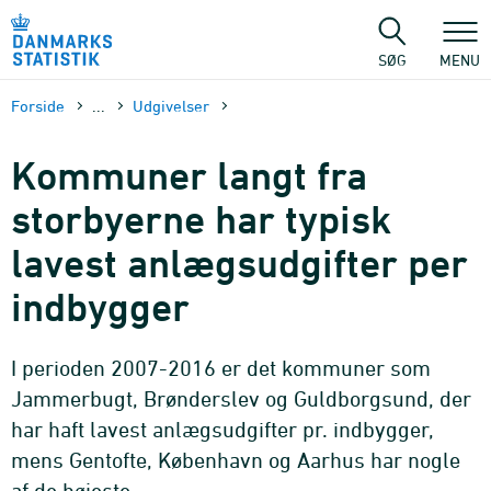
Gå
til
sidens
SØG
MENU
indhold
Forside
...
Udgivelser
Kommuner langt fra
storbyerne har typisk
lavest anlægsudgifter per
indbygger
I perioden 2007-2016 er det kommuner som
Jammerbugt, Brønderslev og Guldborgsund, der
har haft lavest anlægsudgifter pr. indbygger,
mens Gentofte, København og Aarhus har nogle
af de højeste.